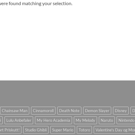
ere found matching your selection.
Chainsaw Man
Cinnamoroll
Death Note
Demon Slayer
Disney
D
i
Lulu Anbefaler
My Hero Academia
My Melody
Naruto
Nintendo
rt Priskutt!
Studio Ghibli
Super Mario
Totoro
Valentine's Day og Mo