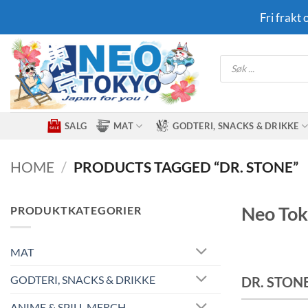
Skip
Fri frakt
to
content
Products
search
SALG
MAT
GODTERI, SNACKS & DRIKKE
HOME
/
PRODUCTS TAGGED “DR. STONE”
Neo Tok
PRODUKTKATEGORIER
MAT
GODTERI, SNACKS & DRIKKE
DR. STON
ANIME & SPILL MERCH