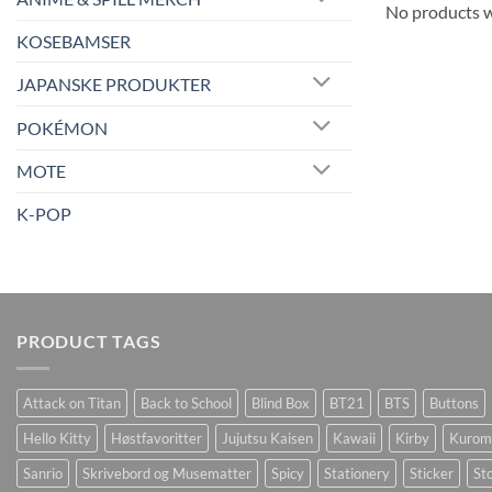
No products w
KOSEBAMSER
JAPANSKE PRODUKTER
POKÉMON
MOTE
K-POP
PRODUCT TAGS
Attack on Titan
Back to School
Blind Box
BT21
BTS
Buttons
Hello Kitty
Høstfavoritter
Jujutsu Kaisen
Kawaii
Kirby
Kurom
Sanrio
Skrivebord og Musematter
Spicy
Stationery
Sticker
Sto