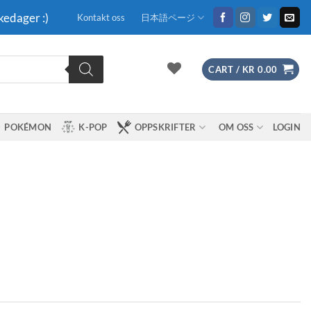
kedager :)
Kontakt oss
日本語ページ
CART /
KR
0.00
POKÉMON
K-POP
OPPSKRIFTER
OM OSS
LOGIN