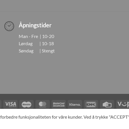
Åpningstider
Man - Fre | 10-20
Lørdag | 10-18
Søndag | Stengt
Visa
Visa
Maestro
MasterCard
MasterCard
Klarna
DanKort
Credit
Electron
2
Card
LINGER
KONTAKT OSS
OM OSS
SPESIALBESTILLING
MIN KONTO
A
og forbedre funksjonaliteten for våre kunder. Ved å trykke "ACCEP
yright 2026 ©
Neo Tokyo by Neo Tokyo Norway AS -With Love from Ja