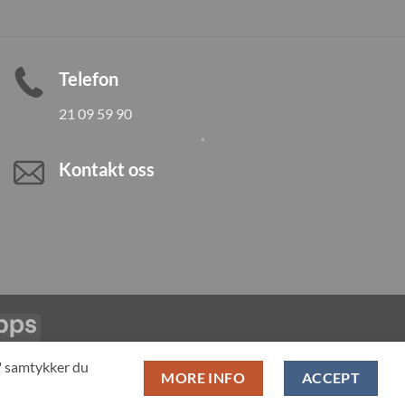
Telefon
21 09 59 90
Kontakt oss
Vipps
LL PRODUCTS
T" samtykker du
MORE INFO
ACCEPT
pan-