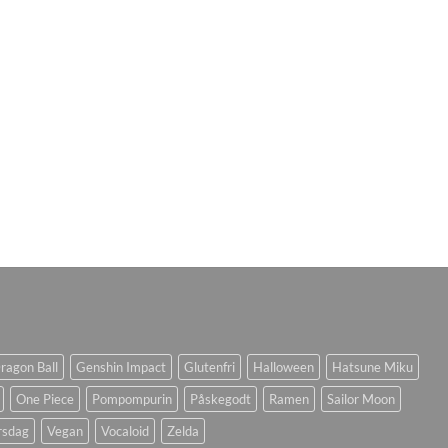
ragon Ball
Genshin Impact
Glutenfri
Halloween
Hatsune Miku
One Piece
Pompompurin
Påskegodt
Ramen
Sailor Moon
rsdag
Vegan
Vocaloid
Zelda