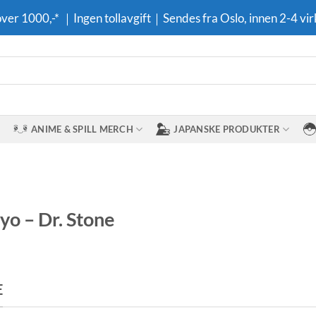
 over 1000,-* ｜Ingen tollavgift｜Sendes fra Oslo, innen 2-4 vir
ANIME & SPILL MERCH
JAPANSKE PRODUKTER
yo – Dr. Stone
E