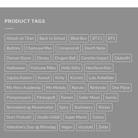
PRODUCT TAGS
Attack on Titan
Back to School
Blind Box
BT21
BTS
Buttons
Chainsaw Man
Cinnamoroll
Death Note
Demon Slayer
Disney
Dragon Ball
Genshin Impact
Glutenfri
Halloween
Hatsune Miku
Hello Kitty
Høstfavoritter
Jujutsu Kaisen
Kawaii
Kirby
Kuromi
Lulu Anbefaler
My Hero Academia
My Melody
Naruto
Nintendo
One Piece
Pompompurin
Påskegodt
Ramen
Sailor Moon
Sanrio
Skrivebord og Musematter
Spicy
Stationery
Sticker
Stort Priskutt!
Studio Ghibli
Super Mario
Totoro
Valentine's Day og Morsdag
Vegan
Vocaloid
Zelda