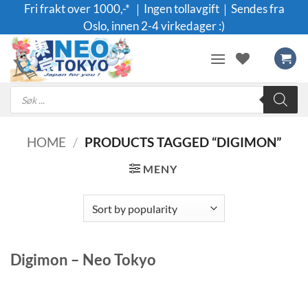
Skip
Fri frakt over 1000,-* ｜Ingen tollavgift｜Sendes fra
to
Oslo, innen 2-4 virkedager :)
content
Products
search
HOME
/
PRODUCTS TAGGED “DIGIMON”
MENY
Digimon – Neo Tokyo