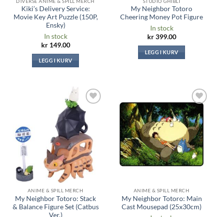
DIVERSE ANIME & SPILL MERCH
STUDIO GHIBLI
Kiki’s Delivery Service:
My Neighbor Totoro
Movie Key Art Puzzle (150P,
Cheering Money Pot Figure
Ensky)
In stock
In stock
kr
399.00
kr
149.00
LEGG I KURV
LEGG I KURV
Legg til i
Legg til i
ønskeliste
ønskeliste
ANIME & SPILL MERCH
ANIME & SPILL MERCH
My Neighbor Totoro: Stack
My Neighbor Totoro: Main
& Balance Figure Set (Catbus
Cast Mousepad (25x30cm)
Ver.)