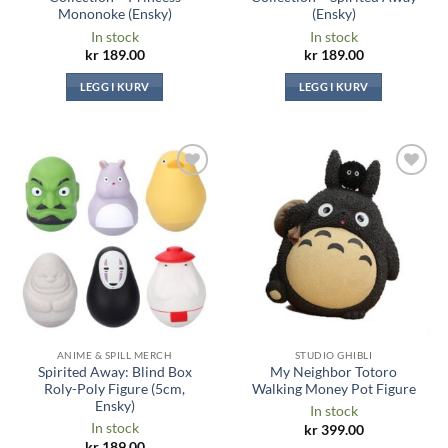
Mononoke (Ensky)
(Ensky)
In stock
In stock
kr
189.00
kr
189.00
LEGG I KURV
LEGG I KURV
Legg til i
Legg til i
ønskeliste
ønskeliste
ANIME & SPILL MERCH
STUDIO GHIBLI
Spirited Away: Blind Box
My Neighbor Totoro
Roly-Poly Figure (5cm,
Walking Money Pot Figure
Ensky)
In stock
In stock
kr
399.00
kr
189.00