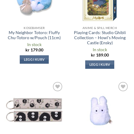
KOSEBAMSER
ANIME & SPILL MERCH
My Neighbor Totoro: Fluffy
Playing Cards: Studio Ghibli
Chu-Totoro w/Pouch (11cm)
Collection – Howl’s Moving
Castle (Ensky)
In stock
In stock
kr
179.00
kr
189.00
LEGG I KURV
LEGG I KURV
Legg til i
Legg til i
ønskeliste
ønskeliste