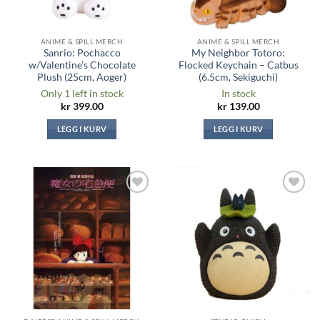
ANIME & SPILL MERCH
ANIME & SPILL MERCH
Sanrio: Pochacco
My Neighbor Totoro:
w/Valentine’s Chocolate
Flocked Keychain – Catbus
Plush (25cm, Aoger)
(6.5cm, Sekiguchi)
Only 1 left in stock
In stock
kr
399.00
kr
139.00
LEGG I KURV
LEGG I KURV
Legg til i
Legg til i
ønskeliste
ønskeliste