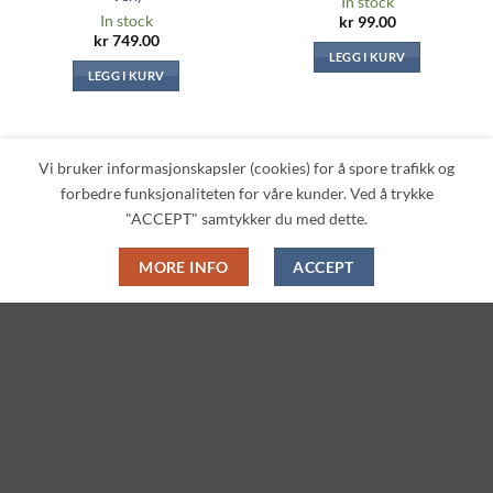
In stock
In stock
kr
99.00
kr
749.00
LEGG I KURV
LEGG I KURV
Vi bruker informasjonskapsler (cookies) for å spore trafikk og
Legg til i
Legg til i
forbedre funksjonaliteten for våre kunder. Ved å trykke
ønskeliste
ønskeliste
"ACCEPT" samtykker du med dette.
MORE INFO
ACCEPT
ANIME & SPILL MERCH
ANIME & SPILL MERCH
My Neighbor Totoro: Fishing
Playing Cards: Studio Ghibli
Trip Mousepad (25x30cm)
Collection – Kiki’s Delivery
Service (Ensky)
In stock
In stock
kr
99.00
kr
189.00
LEGG I KURV