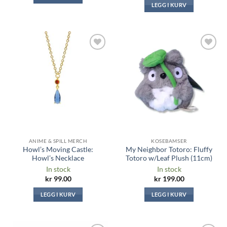
LEGG I KURV
Legg til i
Legg til i
ønskeliste
ønskeliste
ANIME & SPILL MERCH
KOSEBAMSER
Howl’s Moving Castle:
My Neighbor Totoro: Fluffy
Howl’s Necklace
Totoro w/Leaf Plush (11cm)
In stock
In stock
kr
99.00
kr
199.00
LEGG I KURV
LEGG I KURV