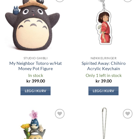
Legg til i
Legg til i
ønskeliste
ønskeliste
STUDIO GHIBLI
NØKKELRINGER
My Neighbor Totoro w/Hat
Spirited Away: Chihiro
Money Pot Figure
Acrylic Keychain
In stock
Only 1 left in stock
kr
399.00
kr
39.00
LEGG I KURV
LEGG I KURV
Legg til i
Legg til i
ønskeliste
ønskeliste