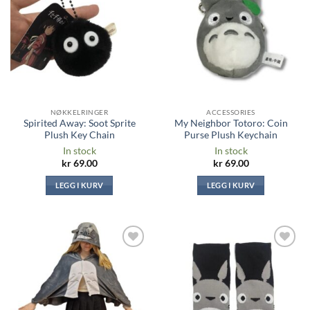
ønskeliste
ønskeliste
NØKKELRINGER
ACCESSORIES
Spirited Away: Soot Sprite
My Neighbor Totoro: Coin
Plush Key Chain
Purse Plush Keychain
In stock
In stock
kr
69.00
kr
69.00
LEGG I KURV
LEGG I KURV
Legg til i
Legg til i
ønskeliste
ønskeliste