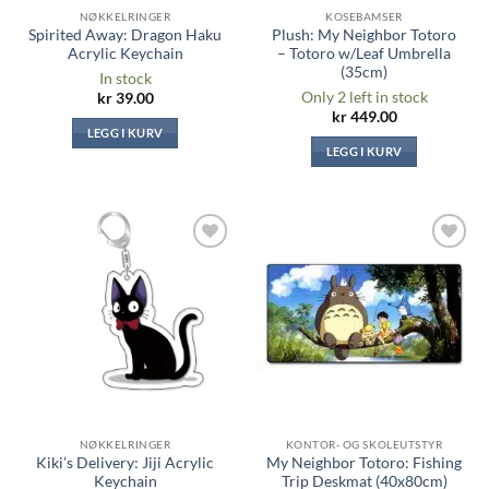
NØKKELRINGER
KOSEBAMSER
Spirited Away: Dragon Haku
Plush: My Neighbor Totoro
Acrylic Keychain
– Totoro w/Leaf Umbrella
(35cm)
In stock
Only 2 left in stock
kr
39.00
kr
449.00
LEGG I KURV
LEGG I KURV
Legg til i
Legg til i
ønskeliste
ønskeliste
NØKKELRINGER
KONTOR- OG SKOLEUTSTYR
Kiki’s Delivery: Jiji Acrylic
My Neighbor Totoro: Fishing
Keychain
Trip Deskmat (40x80cm)