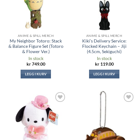
ANIME & SPILL MERCH
ANIME & SPILL MERCH
My Neighbor Totoro: Stack
Kiki’s Delivery Service:
& Balance Figure Set (Totoro
Flocked Keychain – Jiji
& Flower Ver.)
(4.5cm, Sekiguchi)
In stock
In stock
kr
749.00
kr
119.00
LEGG I KURV
LEGG I KURV
Legg til i
Legg til i
ønskeliste
ønskeliste