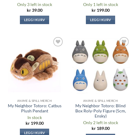
Only 3 left in stock
Only 1 left in stock
kr
39.00
kr
199.00
LEGG I KURV
LEGG I KURV
Legg til i
Legg til i
ønskeliste
ønskeliste
ANIME & SPILL MERCH
ANIME & SPILL MERCH
My Neighbor Totoro: Catbus
My Neighbor Totoro: Blind
Plush Pendant
Box Roly-Poly Figure (5cm,
Ensky)
In stock
Only 2 left in stock
kr
199.00
kr
189.00
LEGG I KURV