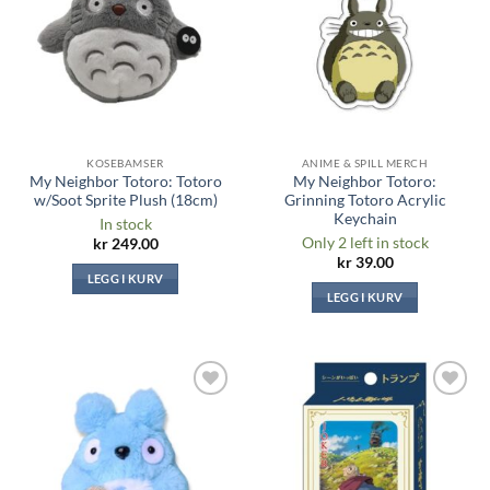
KOSEBAMSER
ANIME & SPILL MERCH
My Neighbor Totoro: Totoro
My Neighbor Totoro:
w/Soot Sprite Plush (18cm)
Grinning Totoro Acrylic
Keychain
In stock
Only 2 left in stock
kr
249.00
kr
39.00
LEGG I KURV
LEGG I KURV
Legg til i
Legg til i
ønskeliste
ønskeliste