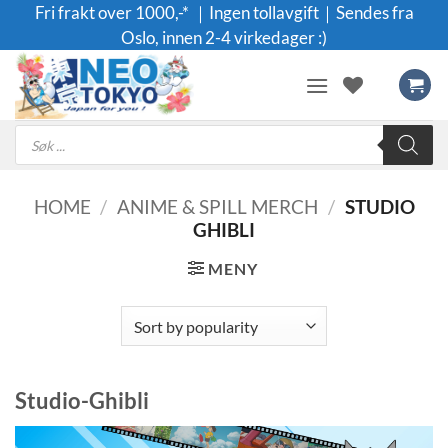
Skip
Fri frakt over 1000,-* ｜Ingen tollavgift｜Sendes fra
to
Oslo, innen 2-4 virkedager :)
content
Products
search
HOME
/
ANIME & SPILL MERCH
/
STUDIO
GHIBLI
MENY
Studio-Ghibli