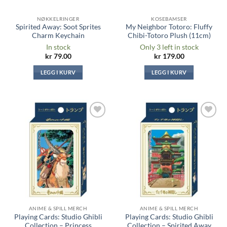
NØKKELRINGER
KOSEBAMSER
Spirited Away: Soot Sprites
My Neighbor Totoro: Fluffy
Charm Keychain
Chibi-Totoro Plush (11cm)
In stock
Only 3 left in stock
kr
79.00
kr
179.00
LEGG I KURV
LEGG I KURV
Legg til i
Legg til i
ønskeliste
ønskeliste
ANIME & SPILL MERCH
ANIME & SPILL MERCH
Playing Cards: Studio Ghibli
Playing Cards: Studio Ghibli
Collection – Princess
Collection – Spirited Away