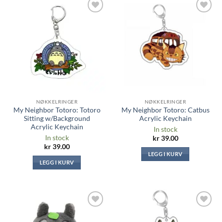
Legg til i
Legg til i
ønskeliste
ønskeliste
NØKKELRINGER
NØKKELRINGER
My Neighbor Totoro: Totoro
My Neighbor Totoro: Catbus
Sitting w/Background
Acrylic Keychain
Acrylic Keychain
In stock
In stock
kr
39.00
kr
39.00
LEGG I KURV
LEGG I KURV
Legg til i
Legg til i
ønskeliste
ønskeliste