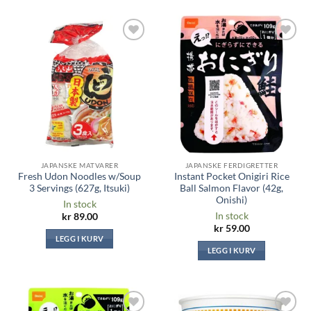
Legg til i
Legg til i
ønskeliste
ønskeliste
JAPANSKE MATVARER
JAPANSKE FERDIGRETTER
Fresh Udon Noodles w/Soup
Instant Pocket Onigiri Rice
3 Servings (627g, Itsuki)
Ball Salmon Flavor (42g,
Onishi)
In stock
In stock
kr
89.00
kr
59.00
LEGG I KURV
LEGG I KURV