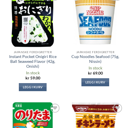
Legg til i
Legg til i
ønskeliste
ønskeliste
JAPANSKE FERDIGRETTER
JAPANSKE FERDIGRETTER
Instant Pocket Onigiri Rice
Cup Noodles Seafood (75g,
Ball Seaweed Flavor (42g,
Nissin)
Onishi)
In stock
In stock
kr
69.00
kr
59.00
LEGG I KURV
LEGG I KURV
Legg til i
Legg til i
ønskeliste
ønskeliste