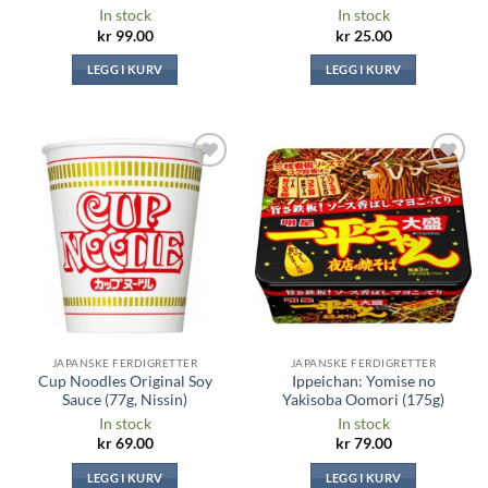
In stock
In stock
kr
99.00
kr
25.00
LEGG I KURV
LEGG I KURV
Legg til i
Legg til i
ønskeliste
ønskeliste
JAPANSKE FERDIGRETTER
JAPANSKE FERDIGRETTER
Cup Noodles Original Soy
Ippeichan: Yomise no
Sauce (77g, Nissin)
Yakisoba Oomori (175g)
In stock
In stock
kr
69.00
kr
79.00
LEGG I KURV
LEGG I KURV