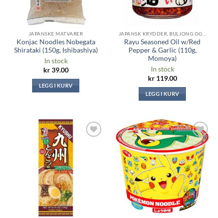
JAPANSKE MATVARER
JAPANSK KRYDDER, BULJONG OG SAUSER
Konjac Noodles Nobegata
Rayu Seasoned Oil w/Red
Shirataki (150g, Ishibashiya)
Pepper & Garlic (110g,
Momoya)
In stock
In stock
kr
39.00
kr
119.00
LEGG I KURV
LEGG I KURV
Legg til i
Legg til i
ønskeliste
ønskeliste