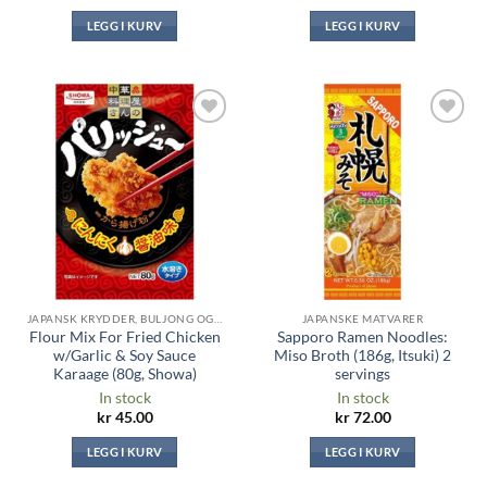
LEGG I KURV
LEGG I KURV
Legg til i
Legg til i
ønskeliste
ønskeliste
JAPANSK KRYDDER, BULJONG OG SAUSER
JAPANSKE MATVARER
Flour Mix For Fried Chicken
Sapporo Ramen Noodles:
w/Garlic & Soy Sauce
Miso Broth (186g, Itsuki) 2
Karaage (80g, Showa)
servings
In stock
In stock
kr
45.00
kr
72.00
LEGG I KURV
LEGG I KURV