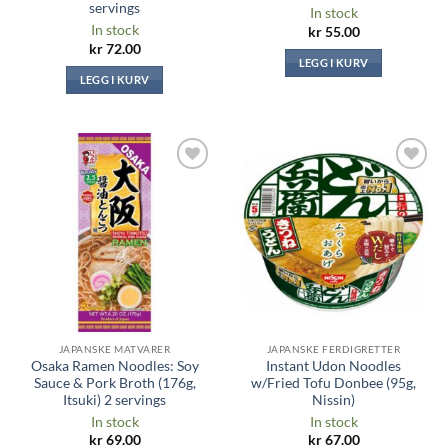
servings
In stock
In stock
kr
55.00
kr
72.00
LEGG I KURV
LEGG I KURV
Legg til i
Legg til i
ønskeliste
ønskeliste
JAPANSKE MATVARER
JAPANSKE FERDIGRETTER
Osaka Ramen Noodles: Soy
Instant Udon Noodles
Sauce & Pork Broth (176g,
w/Fried Tofu Donbee (95g,
Itsuki) 2 servings
Nissin)
In stock
In stock
kr
69.00
kr
67.00