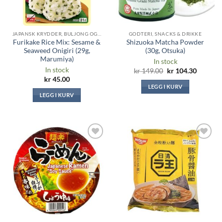
JAPANSK KRYDDER, BULJONG OG SAUSER
GODTERI, SNACKS & DRIKKE
Furikake Rice Mix: Sesame &
Shizuoka Matcha Powder
Seaweed Onigiri (29g,
(30g, Otsuka)
Marumiya)
In stock
In stock
Original
Current
kr
149.00
kr
104.30
price
price
kr
45.00
was:
is:
LEGG I KURV
kr 149.00.
kr 104.3
LEGG I KURV
Legg til i
Legg til i
ønskeliste
ønskeliste