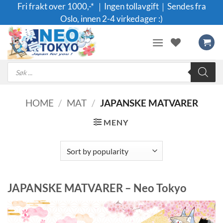
Skip
Fri frakt over 1000,-* ｜Ingen tollavgift｜Sendes fra
to
Oslo, innen 2-4 virkedager :)
content
Products
search
HOME
/
MAT
/
JAPANSKE MATVARER
MENY
JAPANSKE MATVARER – Neo Tokyo