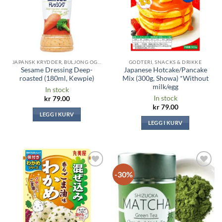
JAPANSK KRYDDER, BULJONG OG SAUSER
GODTERI, SNACKS & DRIKKE
Sesame Dressing Deep-
Japanese Hotcake/Pancake
roasted (180ml, Kewpie)
Mix (300g, Showa) *Without
milk/egg
In stock
In stock
kr
79.00
kr
79.00
LEGG I KURV
LEGG I KURV
-30%
Legg til i
Legg til i
ønskeliste
ønskeliste