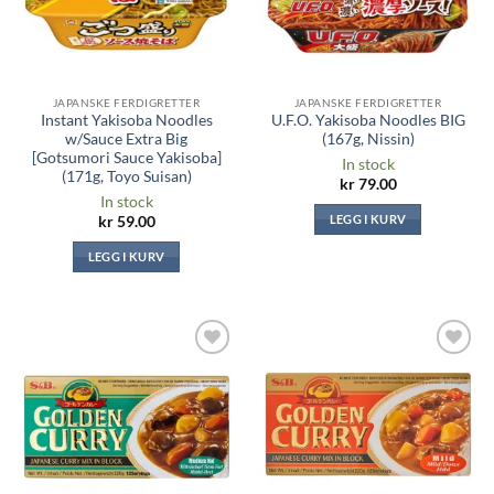
JAPANSKE FERDIGRETTER
JAPANSKE FERDIGRETTER
Instant Yakisoba Noodles
U.F.O. Yakisoba Noodles BIG
w/Sauce Extra Big
(167g, Nissin)
[Gotsumori Sauce Yakisoba]
In stock
(171g, Toyo Suisan)
kr
79.00
In stock
LEGG I KURV
kr
59.00
LEGG I KURV
Legg til i
Legg til i
ønskeliste
ønskeliste