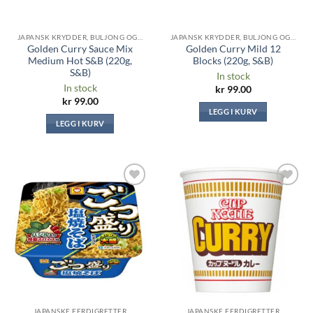
JAPANSK KRYDDER, BULJONG OG SAUSER
JAPANSK KRYDDER, BULJONG OG SAUSER
Golden Curry Sauce Mix
Golden Curry Mild 12
Medium Hot S&B (220g,
Blocks (220g, S&B)
S&B)
In stock
In stock
kr
99.00
kr
99.00
LEGG I KURV
LEGG I KURV
Legg til i
Legg til i
ønskeliste
ønskeliste
JAPANSKE FERDIGRETTER
JAPANSKE FERDIGRETTER