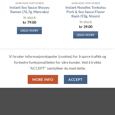
JAPANSKE MATVARER
JAPANSKE MATVARER
Instant Soy Sauce Shouyu
Instant Noodles Tonkotsu
Ramen (76,7g, Menraku)
Pork & Soy Sauce Flavor
Raoh (93g, Nissin)
In stock
In stock
kr
79.00
kr
39.00
LEGG I KURV
LEGG I KURV
Vi bruker informasjonskapsler (cookies) for å spore trafikk og
Legg til i
Legg til i
forbedre funksjonaliteten for våre kunder. Ved å trykke
ønskeliste
ønskeliste
"ACCEPT" samtykker du med dette.
MORE INFO
ACCEPT
JAPANSK KRYDDER, BULJONG OG SAUSER
JAPANSKE MATVARER
Okonomiyaki Sauce (300g,
Rice Konjac Noodles
Otafuku)
Shirataki (200g, Ishibashiya)