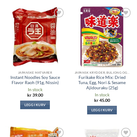
Legg til i
Legg til i
ønskeliste
ønskeliste
JAPANSKE MATVARER
JAPANSK KRYDDER, BULJONG OG SAUSER
Instant Noodles Soy Sauce
Furikake Rice Mix: Dried
Flavor Raoh (91g, Nissin)
Tuna, Egg, Nori & Sesame
Ajidouraku (25g)
In stock
In stock
kr
39.00
kr
45.00
LEGG I KURV
LEGG I KURV