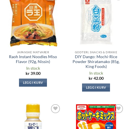
Legg til i
Legg til i
ønskeliste
ønskeliste
JAPANSKE MATVARER
GODTERI, SNACKS & DRIKKE
Raoh Instant Noodles Miso
DIY Dango: Mochi-Rice
Flavor (92g, Nissin)
Powder Shiratamako (85g,
King Foods)
In stock
In stock
kr
39.00
kr
42.00
LEGG I KURV
LEGG I KURV
Legg til i
Legg til i
ønskeliste
ønskeliste