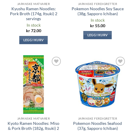
JAPANSKE MATVARER
JAPANSKE FERDIGRETTER
Kyushu Ramen Noodles:
Pokemon Noodles Soy Sauce
Pork Broth (174g, Itsuki) 2
(38g, Sapporo Ichiban)
servings
In stock
In stock
kr
55.00
kr
72.00
LEGG I KURV
LEGG I KURV
Legg til i
Legg til i
ønskeliste
ønskeliste
JAPANSKE MATVARER
JAPANSKE FERDIGRETTER
Kyoto Ramen Noodles: Miso
Pokemon Noodles Seafood
& Pork Broth (182g, Itsuki) 2
(37g, Sapporo Ichiban)