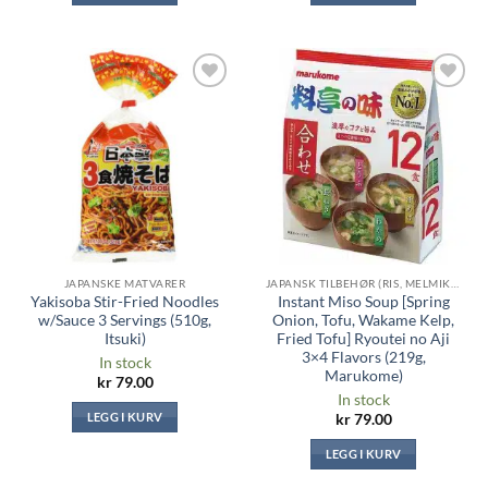
Legg til i
Legg til i
ønskeliste
ønskeliste
JAPANSKE MATVARER
JAPANSK TILBEHØR (RIS, MELMIKS, TANG ...)
Yakisoba Stir-Fried Noodles
Instant Miso Soup [Spring
w/Sauce 3 Servings (510g,
Onion, Tofu, Wakame Kelp,
Itsuki)
Fried Tofu] Ryoutei no Aji
3×4 Flavors (219g,
In stock
Marukome)
kr
79.00
In stock
LEGG I KURV
kr
79.00
LEGG I KURV