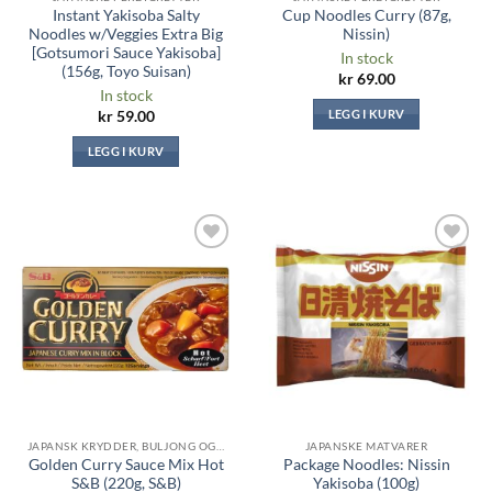
Instant Yakisoba Salty
Cup Noodles Curry (87g,
Noodles w/Veggies Extra Big
Nissin)
[Gotsumori Sauce Yakisoba]
In stock
(156g, Toyo Suisan)
kr
69.00
In stock
LEGG I KURV
kr
59.00
LEGG I KURV
Legg til i
Legg til i
ønskeliste
ønskeliste
JAPANSK KRYDDER, BULJONG OG SAUSER
JAPANSKE MATVARER
Golden Curry Sauce Mix Hot
Package Noodles: Nissin
S&B (220g, S&B)
Yakisoba (100g)