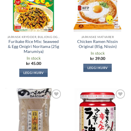
JAPANSK KRYDDER, BULJONG OG SAUSER
JAPANSKE MATVARER
Furikake Rice Mix: Seaweed
Chicken Ramen Nissin
& Egg Onigiri Noritama (25g
Original (85g, Nissin)
Marumiya)
In stock
In stock
kr
39.00
kr
45.00
LEGG I KURV
LEGG I KURV
Legg til i
Legg til i
ønskeliste
ønskeliste