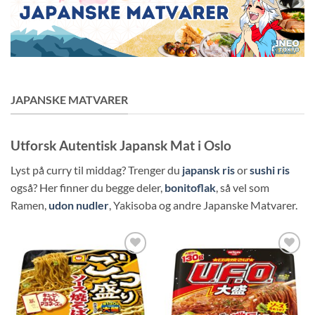
JAPANSKE MATVARER
Utforsk Autentisk Japansk Mat i Oslo
Lyst på curry til middag? Trenger du
japansk ris
or
sushi ris
også? Her finner du begge deler,
bonitoflak
,
så vel som
Ramen,
udon nudler
, Yakisoba og andre Japanske Matvarer.
Legg til i
Legg til i
ønskeliste
ønskeliste