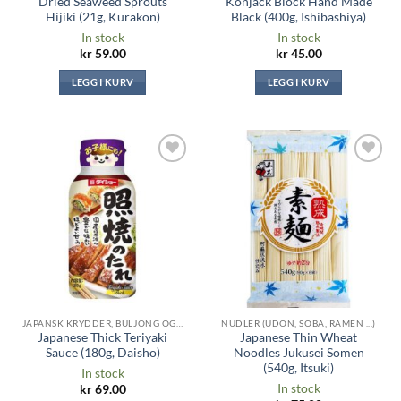
Dried Seaweed Sprouts
Konjack Block Hand Made
Hijiki (21g, Kurakon)
Black (400g, Ishibashiya)
In stock
In stock
kr
59.00
kr
45.00
LEGG I KURV
LEGG I KURV
Legg til i
Legg til i
ønskeliste
ønskeliste
JAPANSK KRYDDER, BULJONG OG SAUSER
NUDLER (UDON, SOBA, RAMEN ...)
Japanese Thick Teriyaki
Japanese Thin Wheat
Sauce (180g, Daisho)
Noodles Jukusei Somen
(540g, Itsuki)
In stock
In stock
kr
69.00