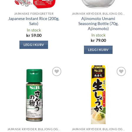
JAPANSKE FERDIGRETTER
JAPANSK KRYDDER, BULJONG OG SAUSER
Japanese Instant Rice (200g,
Ajinomoto Umami
Sato)
Seasoning Bottle (70g,
Ajinomoto)
In stock
In stock
kr
59.00
kr
79.00
LEGG I KURV
LEGG I KURV
Legg til i
Legg til i
ønskeliste
ønskeliste
JAPANSK KRYDDER, BULJONG OG SAUSER
JAPANSK KRYDDER, BULJONG OG SAUSER