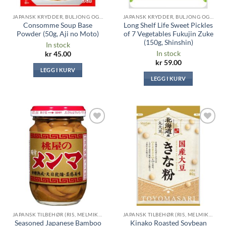
JAPANSK KRYDDER, BULJONG OG SAUSER
JAPANSK KRYDDER, BULJONG OG SAUSER
Consomme Soup Base
Long Shelf Life Sweet Pickles
Powder (50g, Aji no Moto)
of 7 Vegetables Fukujin Zuke
(150g, Shinshin)
In stock
In stock
kr
45.00
kr
59.00
LEGG I KURV
LEGG I KURV
Legg til i
Legg til i
ønskeliste
ønskeliste
JAPANSK TILBEHØR (RIS, MELMIKS, TANG ...)
JAPANSK TILBEHØR (RIS, MELMIKS, TANG ...)
Seasoned Japanese Bamboo
Kinako Roasted Soybean