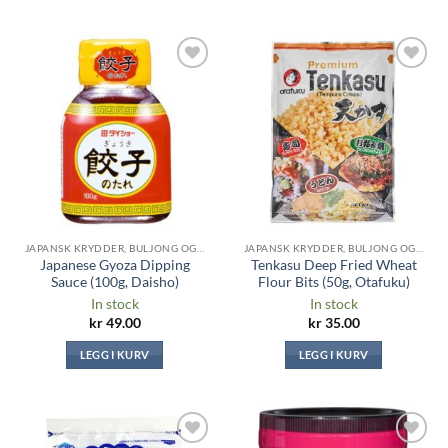
Legg til i
Legg til i
ønskeliste
ønskeliste
JAPANSK KRYDDER, BULJONG OG SAUSER
JAPANSK KRYDDER, BULJONG OG SAUSER
Japanese Gyoza Dipping
Tenkasu Deep Fried Wheat
Sauce (100g, Daisho)
Flour Bits (50g, Otafuku)
In stock
In stock
kr
49.00
kr
35.00
LEGG I KURV
LEGG I KURV