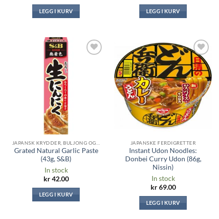
LEGG I KURV
LEGG I KURV
Legg til i
Legg til i
ønskeliste
ønskeliste
JAPANSK KRYDDER, BULJONG OG SAUSER
JAPANSKE FERDIGRETTER
Grated Natural Garlic Paste
Instant Udon Noodles:
(43g, S&B)
Donbei Curry Udon (86g,
Nissin)
In stock
In stock
kr
42.00
kr
69.00
LEGG I KURV
LEGG I KURV