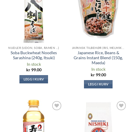
ønskeliste
ønskeliste
NUDLER (UDON, SOBA, RAMEN ...)
JAPANSK TILBEHØR (RIS, MELMIKS, TANG ...)
Soba Buckwheat Noodles
Japanese Rice, Beans &
Sarashina (240g, Itsuki)
Grains Instant Blend (150g,
Maeda)
In stock
In stock
kr
99.00
kr
99.00
LEGG I KURV
LEGG I KURV
Legg til i
Legg til i
ønskeliste
ønskeliste