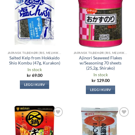
Legg til i
Legg til i
ønskeliste
ønskeliste
JAPANSK TILBEHØR (RIS, MELMIKS, TANG ...)
JAPANSK TILBEHØR (RIS, MELMIKS, TANG ...)
Salted Kelp from Hokkaido
Ajinori Seaweed Flakes
Shio Kombu (47g, Kurakon)
w/Seasoning 70 sheets
(25,2g, Shirako)
In stock
In stock
kr
69.00
kr
129.00
LEGG I KURV
LEGG I KURV
Legg til i
Legg til i
ønskeliste
ønskeliste