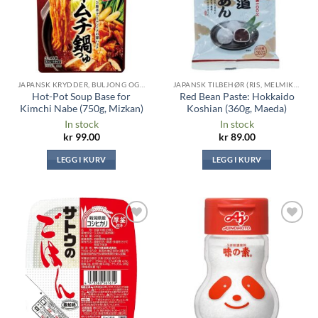
JAPANSK KRYDDER, BULJONG OG SAUSER
JAPANSK TILBEHØR (RIS, MELMIKS, TANG ...)
Hot-Pot Soup Base for
Red Bean Paste: Hokkaido
Kimchi Nabe (750g, Mizkan)
Koshian (360g, Maeda)
In stock
In stock
kr
99.00
kr
89.00
LEGG I KURV
LEGG I KURV
Legg til i
Legg til i
ønskeliste
ønskeliste