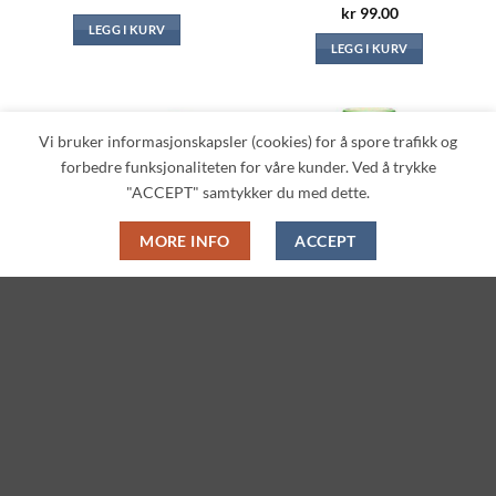
kr
99.00
LEGG I KURV
LEGG I KURV
Vi bruker informasjonskapsler (cookies) for å spore trafikk og
Legg til i
Legg til i
forbedre funksjonaliteten for våre kunder. Ved å trykke
ønskeliste
ønskeliste
"ACCEPT" samtykker du med dette.
MORE INFO
ACCEPT
JAPANSKE MATVARER
JAPANSK KRYDDER, BULJONG OG SAUSER
Chicken Ramen Nissin
Japanese Minced Radish
Original 5-Pack (85g, Nissin
BBQ Yakinuku Sauce (270g,
x 5)
Ebara)
Only 1 left in stock
In stock
kr
179.00
kr
89.00
LEGG I KURV
LEGG I KURV