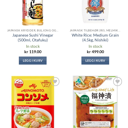
JAPANSK KRYDDER, BULJONG OG SAUSER
JAPANSK TILBEHØR (RIS, MELMIKS, TANG ...)
Japanese Sushi Vinegar
White Rice: Medium Grain
(500ml, Otafuku)
(4.5kg, Nishiki)
In stock
In stock
kr
119.00
kr
499.00
LEGG I KURV
LEGG I KURV
Legg til i
Legg til i
ønskeliste
ønskeliste