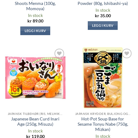
Shoots Menma (100g,
Powder (80g, Ishibashi-ya)
Momoya)
In stock
In stock
kr
35.00
kr
89.00
LEGG I KURV
LEGG I KURV
Legg til i
Legg til i
ønskeliste
ønskeliste
JAPANSK TILBEHØR (RIS, MELMIKS, TANG ...)
JAPANSK KRYDDER, BULJONG OG SAUSER
Japanese Bean Curd Inari
Hot-Pot Soup Base for
Age (250g, Misuzu)
Sesame Tonyu Nabe (750g,
Mizkan)
In stock
In stock
kr
119.00