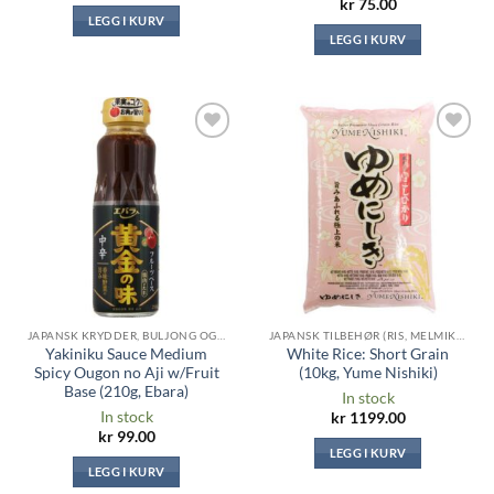
kr
75.00
LEGG I KURV
LEGG I KURV
Legg til i
Legg til i
ønskeliste
ønskeliste
JAPANSK KRYDDER, BULJONG OG SAUSER
JAPANSK TILBEHØR (RIS, MELMIKS, TANG ...)
Yakiniku Sauce Medium
White Rice: Short Grain
Spicy Ougon no Aji w/Fruit
(10kg, Yume Nishiki)
Base (210g, Ebara)
In stock
In stock
kr
1199.00
kr
99.00
LEGG I KURV
LEGG I KURV