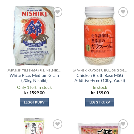
Legg til i
Legg til i
ønskeliste
ønskeliste
JAPANSK TILBEHØR (RIS, MELMIKS, TANG ...)
JAPANSK KRYDDER, BULJONG OG SAUSER
White Rice: Medium Grain
Chicken Broth Base MSG
(20kg, Nishiki)
Additive-Free (130g, Yuuki)
Only 1 left in stock
In stock
kr
1599.00
kr
159.00
LEGG I KURV
LEGG I KURV
Legg til i
Legg til i