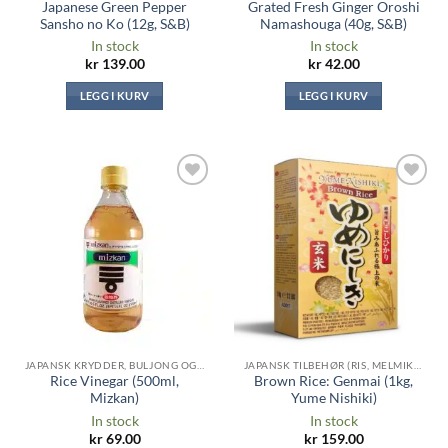
Japanese Green Pepper
Grated Fresh Ginger Oroshi
Sansho no Ko (12g, S&B)
Namashouga (40g, S&B)
In stock
In stock
kr
139.00
kr
42.00
LEGG I KURV
LEGG I KURV
Legg til i
Legg til i
ønskeliste
ønskeliste
JAPANSK KRYDDER, BULJONG OG SAUSER
JAPANSK TILBEHØR (RIS, MELMIKS, TANG ...)
Rice Vinegar (500ml,
Brown Rice: Genmai (1kg,
Mizkan)
Yume Nishiki)
In stock
In stock
kr
69.00
kr
159.00