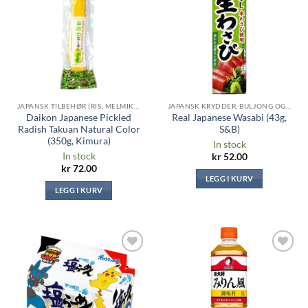
ønskeliste
ønskeliste
JAPANSK TILBEHØR (RIS, MELMIKS, TANG ...)
JAPANSK KRYDDER, BULJONG OG SAUSER
Daikon Japanese Pickled
Real Japanese Wasabi (43g,
Radish Takuan Natural Color
S&B)
(350g, Kimura)
In stock
In stock
kr
52.00
kr
72.00
LEGG I KURV
LEGG I KURV
Legg til i
Legg til i
ønskeliste
ønskeliste