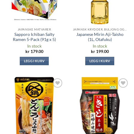
JAPANSKE MATVARER
JAPANSK KRYDDER, BULJONG OG SAUSER
Sapporo Ichiban Salty
Japanese Mirin Aji-Taisho
Ramen 5-Pack (91g x 5)
(1L, Otafuku)
In stock
In stock
kr
179.00
kr
199.00
LEGG I KURV
LEGG I KURV
Legg til i
Legg til i
ønskeliste
ønskeliste