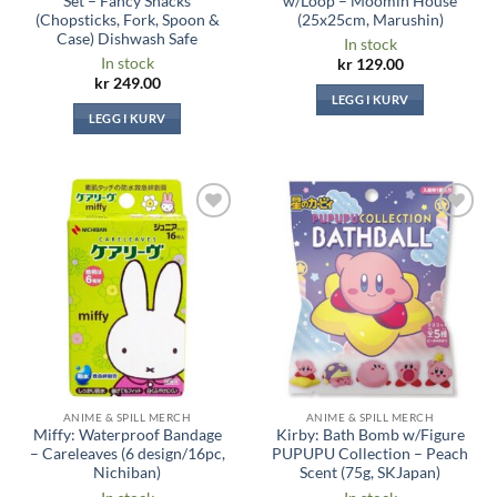
Set – Fancy Snacks
w/Loop – Moomin House
(Chopsticks, Fork, Spoon &
(25x25cm, Marushin)
Case) Dishwash Safe
In stock
In stock
kr
129.00
kr
249.00
LEGG I KURV
LEGG I KURV
Legg til i
Legg til i
ønskeliste
ønskeliste
ANIME & SPILL MERCH
ANIME & SPILL MERCH
Miffy: Waterproof Bandage
Kirby: Bath Bomb w/Figure
– Careleaves (6 design/16pc,
PUPUPU Collection – Peach
Nichiban)
Scent (75g, SKJapan)