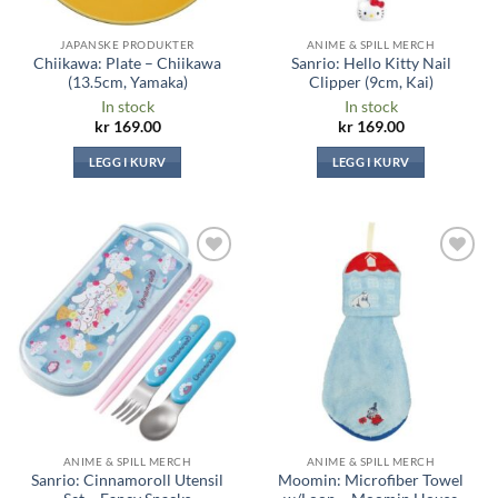
JAPANSKE PRODUKTER
ANIME & SPILL MERCH
Chiikawa: Plate – Chiikawa
Sanrio: Hello Kitty Nail
(13.5cm, Yamaka)
Clipper (9cm, Kai)
In stock
In stock
kr
169.00
kr
169.00
LEGG I KURV
LEGG I KURV
Legg til i
Legg til i
ønskeliste
ønskeliste
ANIME & SPILL MERCH
ANIME & SPILL MERCH
Sanrio: Cinnamoroll Utensil
Moomin: Microfiber Towel