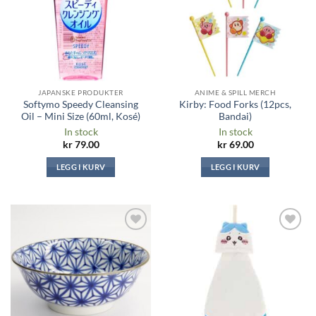
JAPANSKE PRODUKTER
ANIME & SPILL MERCH
Softymo Speedy Cleansing
Kirby: Food Forks (12pcs,
Oil – Mini Size (60ml, Kosé)
Bandai)
In stock
In stock
kr
79.00
kr
69.00
LEGG I KURV
LEGG I KURV
Legg til i
Legg til i
ønskeliste
ønskeliste