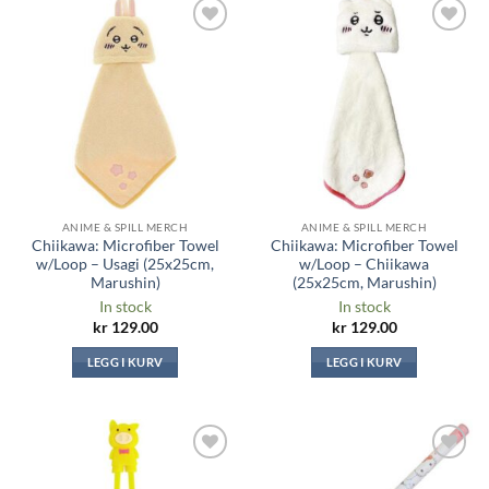
Legg til i
Legg til i
ønskeliste
ønskeliste
ANIME & SPILL MERCH
ANIME & SPILL MERCH
Chiikawa: Microfiber Towel
Chiikawa: Microfiber Towel
w/Loop – Usagi (25x25cm,
w/Loop – Chiikawa
Marushin)
(25x25cm, Marushin)
In stock
In stock
kr
129.00
kr
129.00
LEGG I KURV
LEGG I KURV
Legg til i
Legg til i