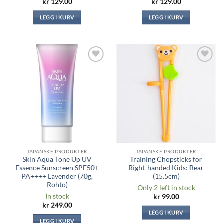
kr
129.00
kr
129.00
LEGG I KURV
LEGG I KURV
Legg til i
Legg til i
ønskeliste
ønskeliste
JAPANSKE PRODUKTER
JAPANSKE PRODUKTER
Skin Aqua Tone Up UV
Training Chopsticks for
Essence Sunscreen SPF50+
Right-handed Kids: Bear
PA++++ Lavender (70g,
(15.5cm)
Rohto)
Only 2 left in stock
In stock
kr
99.00
kr
249.00
LEGG I KURV
LEGG I KURV