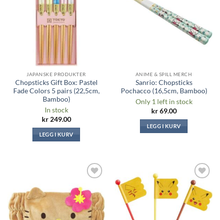
JAPANSKE PRODUKTER
ANIME & SPILL MERCH
Chopsticks Gift Box: Pastel
Sanrio: Chopsticks
Fade Colors 5 pairs (22,5cm,
Pochacco (16,5cm, Bamboo)
Bamboo)
Only 1 left in stock
In stock
kr
69.00
kr
249.00
LEGG I KURV
LEGG I KURV
Legg til i
Legg til i
ønskeliste
ønskeliste