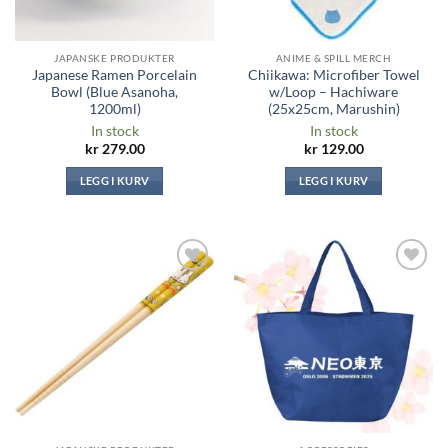
JAPANSKE PRODUKTER
ANIME & SPILL MERCH
Japanese Ramen Porcelain
Chiikawa: Microfiber Towel
Bowl (Blue Asanoha,
w/Loop – Hachiware
1200ml)
(25x25cm, Marushin)
In stock
In stock
kr
279.00
kr
129.00
LEGG I KURV
LEGG I KURV
Legg til i
Legg til i
ønskeliste
ønskeliste