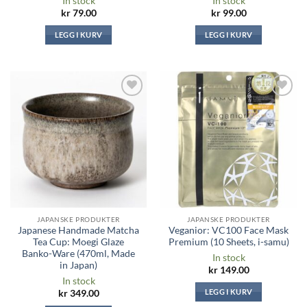
In stock
In stock
kr
79.00
kr
99.00
LEGG I KURV
LEGG I KURV
Legg til i
Legg til i
ønskeliste
ønskeliste
JAPANSKE PRODUKTER
JAPANSKE PRODUKTER
Japanese Handmade Matcha
Veganior: VC100 Face Mask
Tea Cup: Moegi Glaze
Premium (10 Sheets, i-samu)
Banko-Ware (470ml, Made
In stock
in Japan)
kr
149.00
In stock
LEGG I KURV
kr
349.00