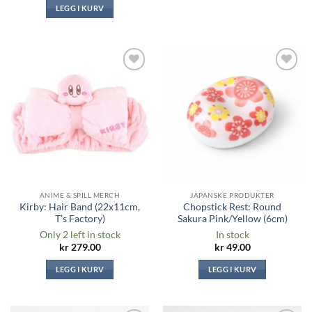
LEGG I KURV
Legg til i
Legg til i
ønskeliste
ønskeliste
ANIME & SPILL MERCH
JAPANSKE PRODUKTER
Kirby: Hair Band (22x11cm,
Chopstick Rest: Round
T’s Factory)
Sakura Pink/Yellow (6cm)
Only 2 left in stock
In stock
kr
279.00
kr
49.00
LEGG I KURV
LEGG I KURV