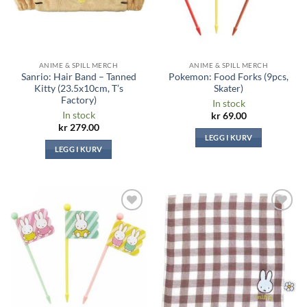
ANIME & SPILL MERCH
ANIME & SPILL MERCH
Sanrio: Hair Band – Tanned
Pokemon: Food Forks (9pcs,
Kitty (23.5x10cm, T’s
Skater)
Factory)
In stock
In stock
kr
69.00
kr
279.00
LEGG I KURV
LEGG I KURV
Legg til i
Legg til i
ønskeliste
ønskeliste