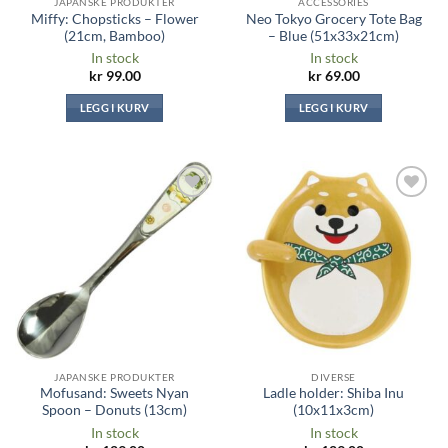
JAPANSKE PRODUKTER
ACCESSORIES
Miffy: Chopsticks – Flower
Neo Tokyo Grocery Tote Bag
(21cm, Bamboo)
– Blue (51x33x21cm)
In stock
In stock
kr
99.00
kr
69.00
LEGG I KURV
LEGG I KURV
Legg til i
Legg til i
ønskeliste
ønskeliste
JAPANSKE PRODUKTER
DIVERSE
Mofusand: Sweets Nyan
Ladle holder: Shiba Inu
Spoon – Donuts (13cm)
(10x11x3cm)
In stock
In stock