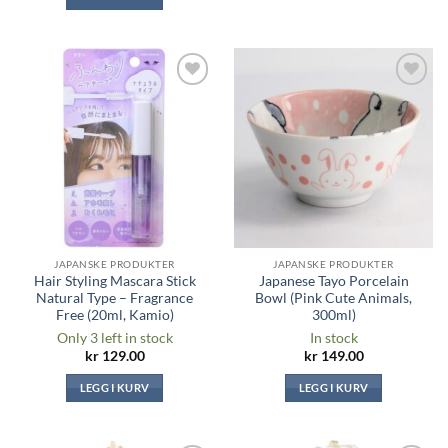
Legg til i
Legg til i
ønskeliste
ønskeliste
JAPANSKE PRODUKTER
JAPANSKE PRODUKTER
Hair Styling Mascara Stick
Japanese Tayo Porcelain
Natural Type – Fragrance
Bowl (Pink Cute Animals,
Free (20ml, Kamio)
300ml)
Only 3 left in stock
In stock
kr
129.00
kr
149.00
LEGG I KURV
LEGG I KURV