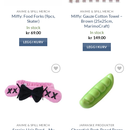
ANIME & SPILL MERCH
ANIME & SPILL MERCH
Miffy: Food Forks (9pcs,
Miffy: Gauze Cotton Towel –
Skater)
Brown (25x25cm,
MarimoCraft)
In stock
In stock
kr
69.00
kr
149.00
LEGG I KURV
LEGG I KURV
Legg til i
Legg til i
ønskeliste
ønskeliste
ANIME & SPILL MERCH
JAPANSKE PRODUKTER
Sanrio: Hair Band – My
Chopstick Rest: Broad Beans