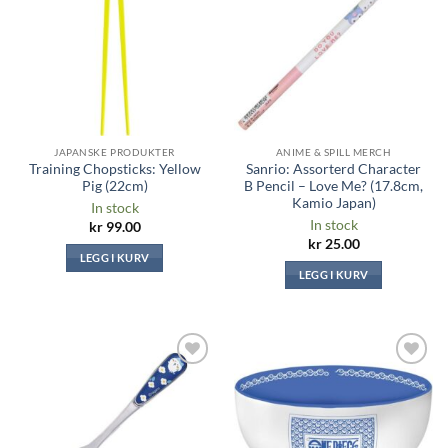
ønskeliste
ønskeliste
JAPANSKE PRODUKTER
ANIME & SPILL MERCH
Training Chopsticks: Yellow
Sanrio: Assorterd Character
Pig (22cm)
B Pencil – Love Me? (17.8cm,
Kamio Japan)
In stock
In stock
kr
99.00
kr
25.00
LEGG I KURV
LEGG I KURV
Legg til i
Legg til i
ønskeliste
ønskeliste