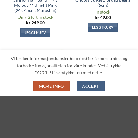
Melody Midnight Pink
(6cm)
(24×7.5cm, Marushin)
In stock
Only 2 left in stock
kr
49.00
kr
249.00
LEGG I KURV
LEGG I KURV
Vi bruker informasjonskapsler (cookies) for å spore trafikk og
Legg til i
Legg til i
forbedre funksjonaliteten for våre kunder. Ved å trykke
ønskeliste
ønskeliste
"ACCEPT" samtykker du med dette.
MORE INFO
ACCEPT
ANIME & SPILL MERCH
JAPANSKE PRODUKTER
Sanrio: Assorterd Character
Chiikawa: Flower Garden
HB Pencil – Sweet Dream
Stainless Steel Spoon –
(17.8cm, Kamio Japan)
Chiikawa (13.5cm)
In stock
In stock