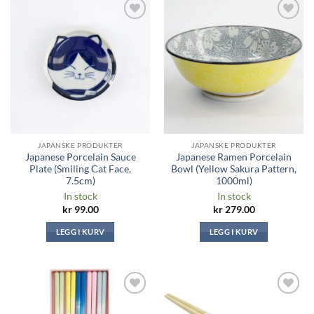
Legg til i
Legg til i
ønskeliste
ønskeliste
JAPANSKE PRODUKTER
JAPANSKE PRODUKTER
Japanese Porcelain Sauce
Japanese Ramen Porcelain
Plate (Smiling Cat Face,
Bowl (Yellow Sakura Pattern,
7.5cm)
1000ml)
In stock
In stock
kr
99.00
kr
279.00
LEGG I KURV
LEGG I KURV
Legg til i
Legg til i
ønskeliste
ønskeliste