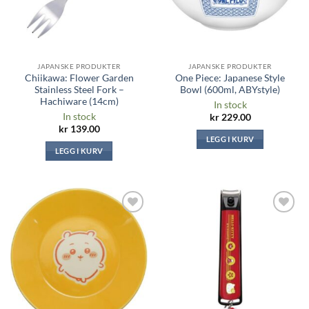
JAPANSKE PRODUKTER
JAPANSKE PRODUKTER
Chiikawa: Flower Garden
One Piece: Japanese Style
Stainless Steel Fork –
Bowl (600ml, ABYstyle)
Hachiware (14cm)
In stock
In stock
kr
229.00
kr
139.00
LEGG I KURV
LEGG I KURV
Legg til i
Legg til i
ønskeliste
ønskeliste