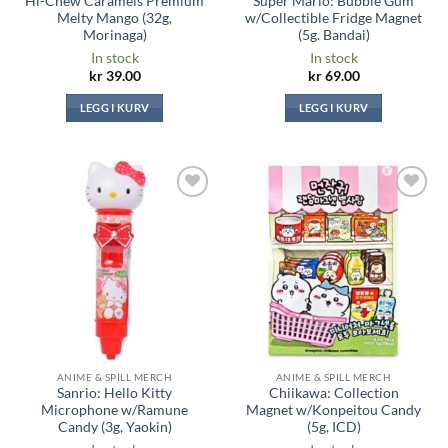
Hi-Chew Caramels Premium
Super Mario: Bubble Gum
Melty Mango (32g,
w/Collectible Fridge Magnet
Morinaga)
(5g. Bandai)
In stock
In stock
kr
39.00
kr
69.00
LEGG I KURV
LEGG I KURV
Legg til i
Legg til i
ønskeliste
ønskeliste
ANIME & SPILL MERCH
ANIME & SPILL MERCH
Sanrio: Hello Kitty
Chiikawa: Collection
Microphone w/Ramune
Magnet w/Konpeitou Candy
Candy (3g, Yaokin)
(5g, ICD)