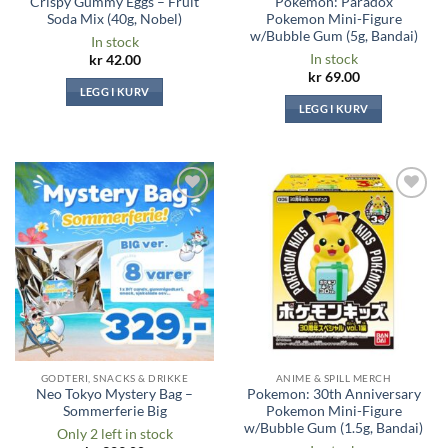
Crispy Gummy Eggs – Fruit
Pokemon: Paradox
Soda Mix (40g, Nobel)
Pokemon Mini-Figure
w/Bubble Gum (5g, Bandai)
In stock
In stock
kr
42.00
kr
69.00
LEGG I KURV
LEGG I KURV
Legg til i
Legg til i
ønskeliste
ønskeliste
GODTERI, SNACKS & DRIKKE
ANIME & SPILL MERCH
Neo Tokyo Mystery Bag –
Pokemon: 30th Anniversary
Sommerferie Big
Pokemon Mini-Figure
w/Bubble Gum (1.5g, Bandai)
Only 2 left in stock