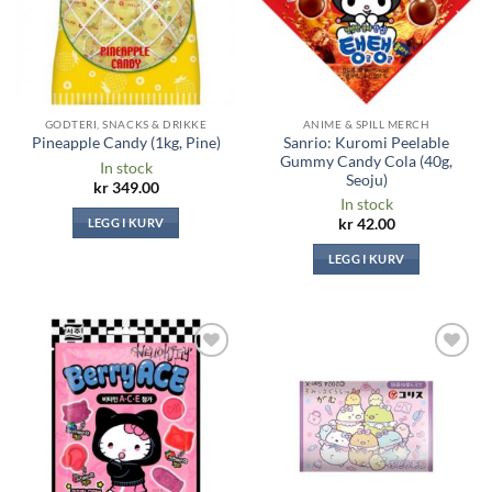
GODTERI, SNACKS & DRIKKE
ANIME & SPILL MERCH
Sanrio: Kuromi Peelable
Pineapple Candy (1kg, Pine)
Gummy Candy Cola (40g,
In stock
Seoju)
kr
349.00
In stock
LEGG I KURV
kr
42.00
LEGG I KURV
Legg til i
Legg til i
ønskeliste
ønskeliste