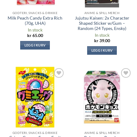
GODTERI, SNACKS & DRIKKE
ANIME & SPILL MERCH
Milk Peach Candy Extra Rich
Jujutsu Kaisen: 2x Character
(70g, UHA)
Shaped Sticker w/Gum –
Random (24 Types, Ensky)
In stock
In stock
kr
65.00
kr
39.00
LEGG I KURV
LEGG I KURV
Legg til i
Legg til i
ønskeliste
ønskeliste
GODTERI, SNACKS & DRIKKE
ANIME & SPILL MERCH