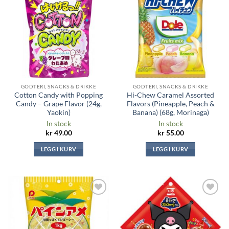
Legg til i
Legg til i
ønskeliste
ønskeliste
GODTERI, SNACKS & DRIKKE
GODTERI, SNACKS & DRIKKE
Cotton Candy with Popping
Hi-Chew Caramel Assorted
Candy – Grape Flavor (24g,
Flavors (Pineapple, Peach &
Yaokin)
Banana) (68g, Morinaga)
In stock
In stock
kr
49.00
kr
55.00
LEGG I KURV
LEGG I KURV
Legg til i
Legg til i
ønskeliste
ønskeliste