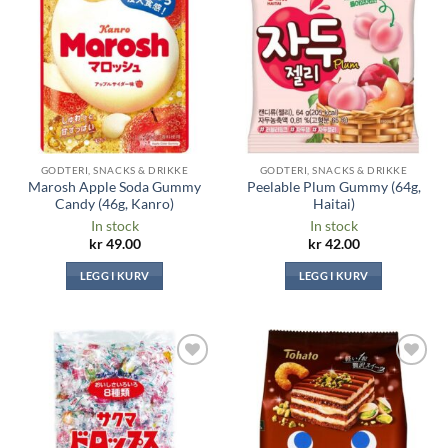
Legg til i
Legg til i
ønskeliste
ønskeliste
GODTERI, SNACKS & DRIKKE
GODTERI, SNACKS & DRIKKE
Marosh Apple Soda Gummy
Peelable Plum Gummy (64g,
Candy (46g, Kanro)
Haitai)
In stock
In stock
kr
49.00
kr
42.00
LEGG I KURV
LEGG I KURV
Legg til i
Legg til i
ønskeliste
ønskeliste