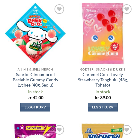
Legg til i
Legg til i
ønskeliste
ønskeliste
ANIME & SPILL MERCH
GODTERI, SNACKS & DRIKKE
Sanrio: Cinnamoroll
Caramel Corn Lovely
Peelable Gummy Candy
Strawberry Tanghulu (43g,
Lychee (40g, Seoju)
Tohato)
In stock
In stock
kr
42.00
kr
39.00
LEGG I KURV
LEGG I KURV