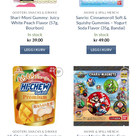
GODTERI, SNACKS & DRIKKE
ANIME & SPILL MERCH
Shari-Moni Gummy: Juicy
Sanrio: Cinnamoroll Soft &
White Peach Flavor (57g,
Squishy Gummies – Yogurt
Bourbon)
Soda Flavor (35g, Bandai)
In stock
In stock
kr
39.00
kr
49.00
LEGG I KURV
LEGG I KURV
Legg til i
Legg til i
ønskeliste
ønskeliste
GODTERI, SNACKS & DRIKKE
ANIME & SPILL MERCH