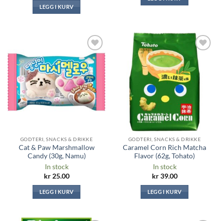
LEGG I KURV
Legg til i
Legg til i
ønskeliste
ønskeliste
GODTERI, SNACKS & DRIKKE
GODTERI, SNACKS & DRIKKE
Cat & Paw Marshmallow
Caramel Corn Rich Matcha
Candy (30g, Namu)
Flavor (62g, Tohato)
In stock
In stock
kr
25.00
kr
39.00
LEGG I KURV
LEGG I KURV