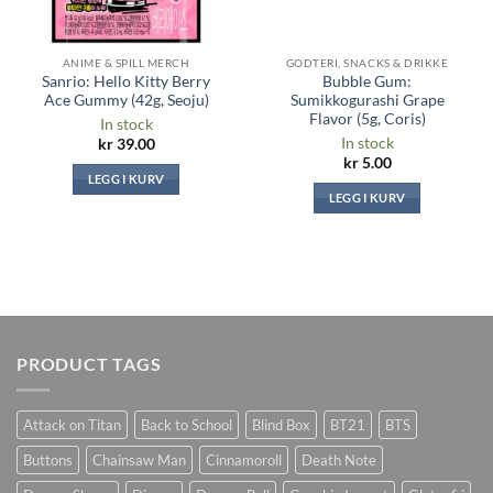
ANIME & SPILL MERCH
GODTERI, SNACKS & DRIKKE
Sanrio: Hello Kitty Berry
Bubble Gum:
Ace Gummy (42g, Seoju)
Sumikkogurashi Grape
Flavor (5g, Coris)
In stock
In stock
kr
39.00
kr
5.00
LEGG I KURV
LEGG I KURV
PRODUCT TAGS
Attack on Titan
Back to School
Blind Box
BT21
BTS
Buttons
Chainsaw Man
Cinnamoroll
Death Note