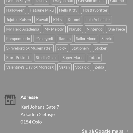
Demon Slayer
Disney
Dragon Ball
Genshin Impact
Glutenfri
Halloween
Hatsune Miku
Hello Kitty
Høstfavoritter
Jujutsu Kaisen
Kawaii
Kirby
Kuromi
Lulu Anbefaler
My Hero Academia
My Melody
Naruto
Nintendo
One Piece
Pompompurin
Påskegodt
Ramen
Sailor Moon
Sanrio
Skrivebord og Musematter
Spicy
Stationery
Sticker
Stort Priskutt!
Studio Ghibli
Super Mario
Totoro
Valentine's Day og Morsdag
Vegan
Vocaloid
Zelda
Adresse
Karl Johans Gate 7
Arkaden 2.etasje
0154 Oslo
Se på Google maps