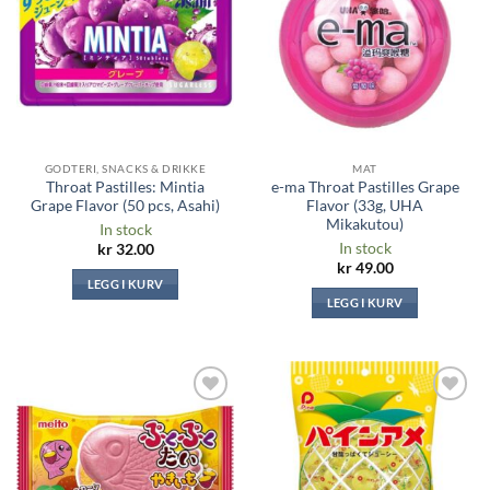
ønskeliste
ønskeliste
GODTERI, SNACKS & DRIKKE
MAT
Throat Pastilles: Mintia
e-ma Throat Pastilles Grape
Grape Flavor (50 pcs, Asahi)
Flavor (33g, UHA
Mikakutou)
In stock
In stock
kr
32.00
kr
49.00
LEGG I KURV
LEGG I KURV
Legg til i
Legg til i
ønskeliste
ønskeliste