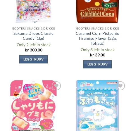
GODTERI, SNACKS & DRIKKE
GODTERI, SNACKS & DRIKKE
Sakuma Drops Classic
Caramel Corn Pistachio
Candy (1kg)
Tiramisu Flavor (52g,
Tohato)
Only 2 left in stock
Only 3 left in stock
kr
300.00
kr
39.00
LEGG I KURV
LEGG I KURV
Legg til i
Legg til i
ønskeliste
ønskeliste