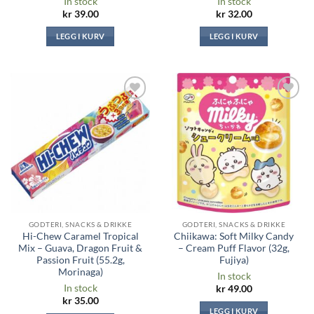
In stock
In stock
kr
39.00
kr
32.00
LEGG I KURV
LEGG I KURV
Legg til i
Legg til i
ønskeliste
ønskeliste
GODTERI, SNACKS & DRIKKE
GODTERI, SNACKS & DRIKKE
Hi-Chew Caramel Tropical
Chiikawa: Soft Milky Candy
Mix – Guava, Dragon Fruit &
– Cream Puff Flavor (32g,
Passion Fruit (55.2g,
Fujiya)
Morinaga)
In stock
In stock
kr
49.00
kr
35.00
LEGG I KURV