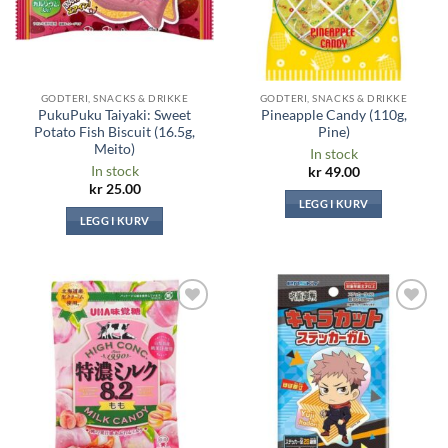
GODTERI, SNACKS & DRIKKE
GODTERI, SNACKS & DRIKKE
PukuPuku Taiyaki: Sweet
Pineapple Candy (110g,
Potato Fish Biscuit (16.5g,
Pine)
Meito)
In stock
In stock
kr
49.00
kr
25.00
LEGG I KURV
LEGG I KURV
Legg til i
Legg til i
ønskeliste
ønskeliste