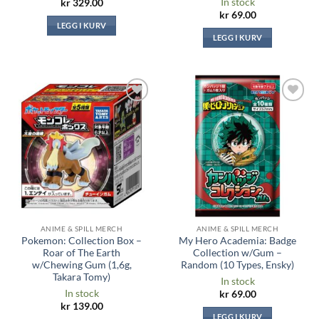
In stock
kr
329.00
kr
69.00
LEGG I KURV
LEGG I KURV
Legg til i
Legg til i
ønskeliste
ønskeliste
ANIME & SPILL MERCH
ANIME & SPILL MERCH
Pokemon: Collection Box –
My Hero Academia: Badge
Roar of The Earth
Collection w/Gum –
w/Chewing Gum (1,6g,
Random (10 Types, Ensky)
Takara Tomy)
In stock
In stock
kr
69.00
kr
139.00
LEGG I KURV