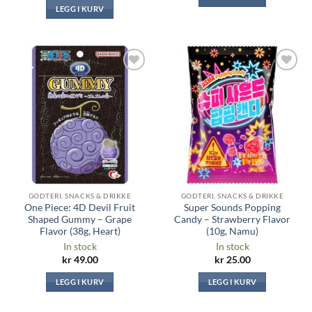
LEGG I KURV
Legg til i
Legg til i
ønskeliste
ønskeliste
GODTERI, SNACKS & DRIKKE
GODTERI, SNACKS & DRIKKE
One Piece: 4D Devil Fruit
Super Sounds Popping
Shaped Gummy – Grape
Candy – Strawberry Flavor
Flavor (38g, Heart)
(10g, Namu)
In stock
In stock
kr
49.00
kr
25.00
LEGG I KURV
LEGG I KURV