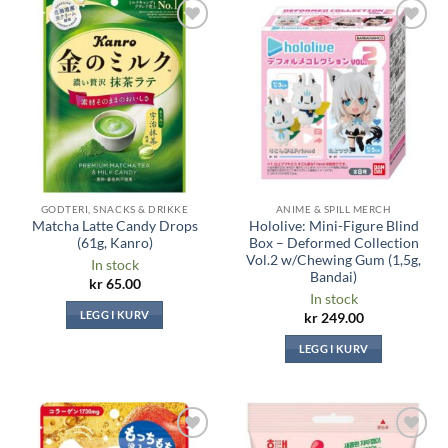
Legg til i
Legg til i
ønskeliste
ønskeliste
GODTERI, SNACKS & DRIKKE
ANIME & SPILL MERCH
Matcha Latte Candy Drops
Hololive: Mini-Figure Blind
(61g, Kanro)
Box – Deformed Collection
Vol.2 w/Chewing Gum (1,5g,
In stock
Bandai)
kr
65.00
In stock
LEGG I KURV
kr
249.00
LEGG I KURV