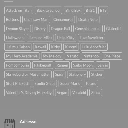
Attack on Titan
Back to School
Blind Box
BT21
BTS
Buttons
Chainsaw Man
Cinnamoroll
Death Note
Demon Slayer
Disney
Dragon Ball
Genshin Impact
Glutenfri
Halloween
Hatsune Miku
Hello Kitty
Høstfavoritter
Jujutsu Kaisen
Kawaii
Kirby
Kuromi
Lulu Anbefaler
My Hero Academia
My Melody
Naruto
Nintendo
One Piece
Pompompurin
Påskegodt
Ramen
Sailor Moon
Sanrio
Skrivebord og Musematter
Spicy
Stationery
Sticker
Stort Priskutt!
Studio Ghibli
Super Mario
Totoro
Valentine's Day og Morsdag
Vegan
Vocaloid
Zelda
Adresse