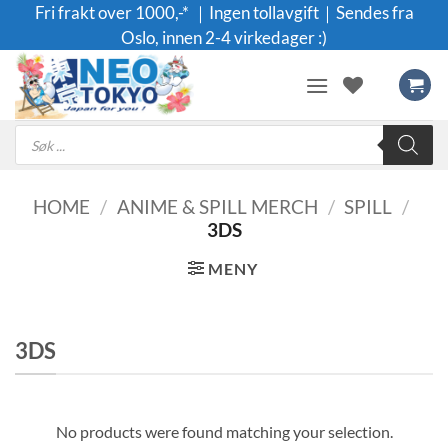
Skip
Fri frakt over 1000,-* ｜Ingen tollavgift｜Sendes fra
to
Oslo, innen 2-4 virkedager :)
content
Products
search
HOME
/
ANIME & SPILL MERCH
/
SPILL
/
3DS
MENY
3DS
No products were found matching your selection.