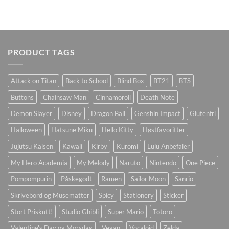
PRODUCT TAGS
Attack on Titan
Back to School
Blind Box
BT21
BTS
Buttons
Chainsaw Man
Cinnamoroll
Death Note
Demon Slayer
Disney
Dragon Ball
Genshin Impact
Glutenfri
Halloween
Hatsune Miku
Hello Kitty
Høstfavoritter
Jujutsu Kaisen
Kawaii
Kirby
Kuromi
Lulu Anbefaler
My Hero Academia
My Melody
Naruto
Nintendo
One Piece
Pompompurin
Påskegodt
Ramen
Sailor Moon
Sanrio
Skrivebord og Musematter
Spicy
Stationery
Sticker
Stort Priskutt!
Studio Ghibli
Super Mario
Totoro
Valentine's Day og Morsdag
Vegan
Vocaloid
Zelda