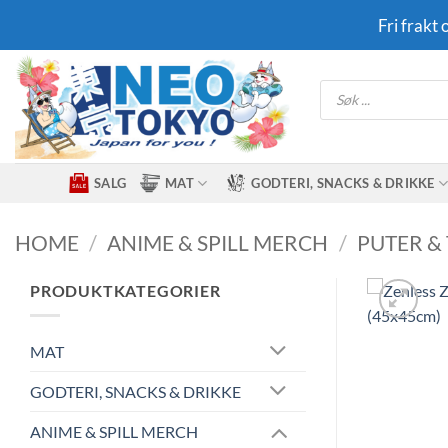
Skip
Fri frakt
to
content
Products
search
SALG
MAT
GODTERI, SNACKS & DRIKKE
HOME
/
ANIME & SPILL MERCH
/
PUTER &
PRODUKTKATEGORIER
MAT
GODTERI, SNACKS & DRIKKE
ANIME & SPILL MERCH