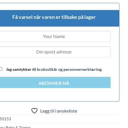
Få varsel når varen er tilbake på lager
Jeg samtykker til
bruksvilkår og personvernerklæring
.
ABONNER NÅ
Legg til i ønskeliste
50153
ry:
Puter & Tepper