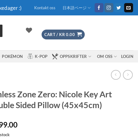
kedager :)
Kontakt oss
日本語ページ
CART /
KR
0.00
POKÉMON
K-POP
OPPSKRIFTER
OM OSS
LOGIN
less Zone Zero: Nicole Key Art
ble Sided Pillow (45x45cm)
99.00
 stock