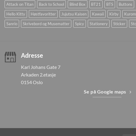
Attack on Titan
Back to School
Blind Box
BT21
BTS
Buttons
Hello Kitty
Høstfavoritter
Jujutsu Kaisen
Kawaii
Kirby
Kurom
Sanrio
Skrivebord og Musematter
Spicy
Stationery
Sticker
Sto
Adresse
Karl Johans Gate 7
Arkaden 2.etasje
0154 Oslo
Se på Google maps