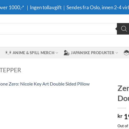
 over 1000,-* ｜Ingen tollavgift｜Sendes fra Oslo, innen 2-4 vir
ANIME & SPILL MERCH
JAPANSKE PRODUKTER
 TEPPER
Zen
Dou
Legg til i
ønskeliste
1
kr
Out of