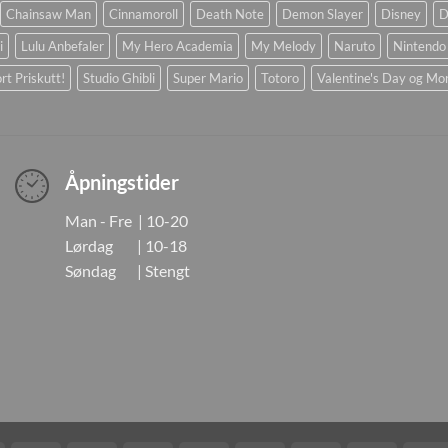
Chainsaw Man
Cinnamoroll
Death Note
Demon Slayer
Disney
D
i
Lulu Anbefaler
My Hero Academia
My Melody
Naruto
Nintendo
rt Priskutt!
Studio Ghibli
Super Mario
Totoro
Valentine's Day og Mo
Åpningstider
Man - Fre | 10-20
Lørdag | 10-18
Søndag | Stengt