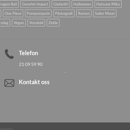
ragon Ball
Genshin Impact
Glutenfri
Halloween
Hatsune Miku
One Piece
Pompompurin
Påskegodt
Ramen
Sailor Moon
rsdag
Vegan
Vocaloid
Zelda
Telefon
21 09 59 90
Kontakt oss