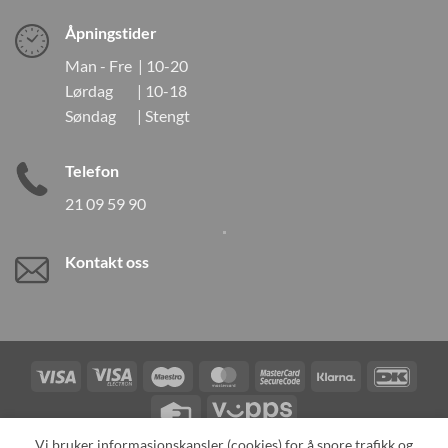
Åpningstider
Man - Fre | 10-20
Lørdag | 10-18
Søndag | Stengt
Telefon
21 09 59 90
Kontakt oss
Visa
Visa
Maestro
MasterCard
MasterCard
Klarna
DanK
Electron
2
Credit
Vipps
Card
Vi bruker informasjonskapsler (cookies) for å spore trafikk og