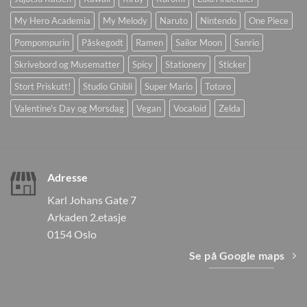
My Hero Academia
My Melody
Naruto
Nintendo
One Piece
Pompompurin
Påskegodt
Ramen
Sailor Moon
Sanrio
Skrivebord og Musematter
Spicy
Stationery
Sticker
Stort Priskutt!
Studio Ghibli
Super Mario
Totoro
Valentine's Day og Morsdag
Vegan
Vocaloid
Zelda
Adresse
Karl Johans Gate 7
Arkaden 2.etasje
0154 Oslo
Se på Google maps