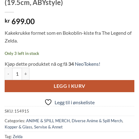
(19.5cm, ABYstyle)
699.00
kr
Kakekrukke formet som en Bokoblin-kiste fra The Legend of
Zelda.
Only 3 left in stock
Kjøp dette produktet nå og få
34
NeoTokens!
Zelda: Bokoblin Chest Cookie Jar (19.5cm, ABYstyle) quantity
LEGG I KURV
Legg til i ønskeliste
SKU:
154915
Categories:
ANIME & SPILL MERCH
,
Diverse Anime & Spill Merch
,
Kopper & Glass
,
Servise & Annet
Tag:
Zelda