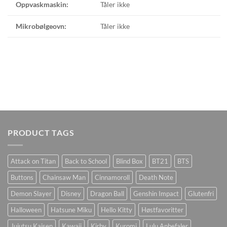
Oppvaskmaskin:
Tåler ikke
Mikrobølgeovn:
Tåler ikke
PRODUCT TAGS
Attack on Titan
Back to School
Blind Box
BT21
BTS
Buttons
Chainsaw Man
Cinnamoroll
Death Note
Demon Slayer
Disney
Dragon Ball
Genshin Impact
Glutenfri
Halloween
Hatsune Miku
Hello Kitty
Høstfavoritter
Jujutsu Kaisen
Kawaii
Kirby
Kuromi
Lulu Anbefaler