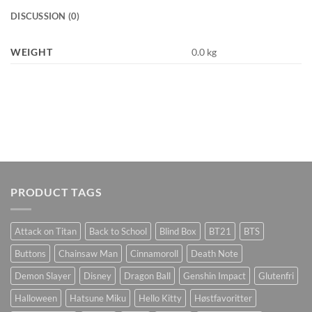
DISCUSSION (0)
WEIGHT
0.0 kg
PRODUCT TAGS
Attack on Titan
Back to School
Blind Box
BT21
BTS
Buttons
Chainsaw Man
Cinnamoroll
Death Note
Demon Slayer
Disney
Dragon Ball
Genshin Impact
Glutenfri
Halloween
Hatsune Miku
Hello Kitty
Høstfavoritter