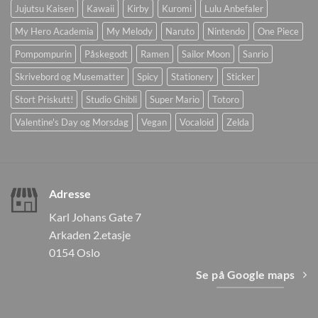
Jujutsu Kaisen
Kawaii
Kirby
Kuromi
Lulu Anbefaler
My Hero Academia
My Melody
Naruto
Nintendo
One Piece
Pompompurin
Påskegodt
Ramen
Sailor Moon
Sanrio
Skrivebord og Musematter
Spicy
Stationery
Sticker
Stort Priskutt!
Studio Ghibli
Super Mario
Totoro
Valentine's Day og Morsdag
Vegan
Vocaloid
Zelda
Adresse
Karl Johans Gate 7
Arkaden 2.etasje
0154 Oslo
Se på Google maps