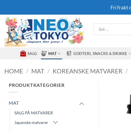
Skip
Fri frakt
to
content
Products
search
SALG
MAT
GODTERI, SNACKS & DRIKKE
HOME
/
MAT
/
KOREANSKE MATVARER
/
PRODUKTKATEGORIER
MAT
SALG PÅ MATVARER
Japanske matvarer