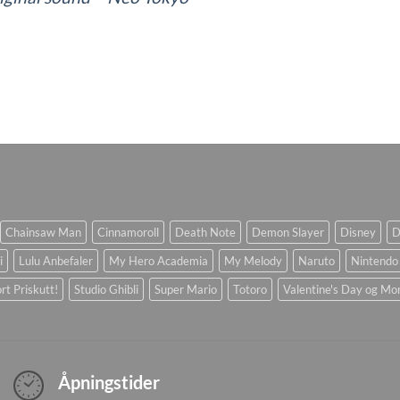
Chainsaw Man
Cinnamoroll
Death Note
Demon Slayer
Disney
D
i
Lulu Anbefaler
My Hero Academia
My Melody
Naruto
Nintendo
rt Priskutt!
Studio Ghibli
Super Mario
Totoro
Valentine's Day og Mo
Åpningstider