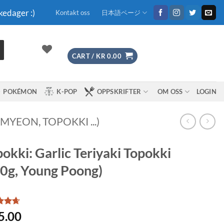
kedager :)
Kontakt oss
日本語ページ
CART /
KR
0.00
POKÉMON
K-POP
OPPSKRIFTER
OM OSS
LOGIN
YEON, TOPOKKI ...)
okki: Garlic Teriyaki Topokki
0g, Young Poong)
d
4.67
5.00
f 5