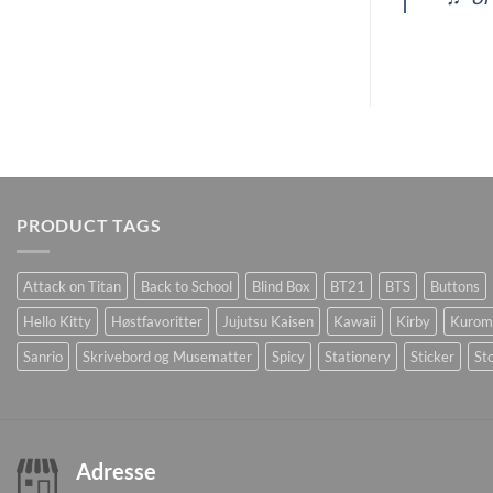
PRODUCT TAGS
Attack on Titan
Back to School
Blind Box
BT21
BTS
Buttons
Hello Kitty
Høstfavoritter
Jujutsu Kaisen
Kawaii
Kirby
Kurom
Sanrio
Skrivebord og Musematter
Spicy
Stationery
Sticker
Sto
Adresse