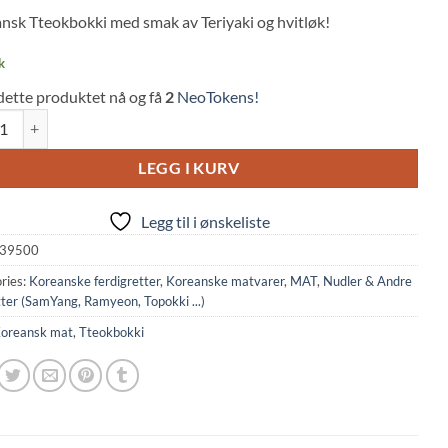
 on
nsk Tteokbokki med smak av Teriyaki og hvitløk!
mer
s
k
dette produktet nå og få
2
NeoTokens!
i: Garlic Teriyaki Topokki (120g, Young Poong) quantity
LEGG I KURV
Legg til i ønskeliste
39500
ries:
Koreanske ferdigretter
,
Koreanske matvarer
,
MAT
,
Nudler & Andre
ter (SamYang, Ramyeon, Topokki ...)
oreansk mat
,
Tteokbokki