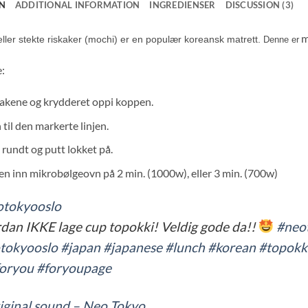
N
ADDITIONAL INFORMATION
INGREDIENSER
DISCUSSION (3)
m
eller stekte riskaker (mochi) er en populær koreansk matrett.
Denne er
e:
kakene og krydderet oppi koppen.
 til den markerte linjen.
 rundt og putt lokket på.
n inn mikrobølgeovn på 2 min. (1000w), eller 3 min. (700w)
tokyooslo
dan IKKE lage cup topokki! Veldig gode da!!
#neo
tokyooslo
#japan
#japanese
#lunch
#korean
#topokk
foryou
#foryoupage
iginal sound – Neo Tokyo