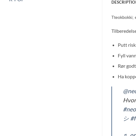
DESCRIPTIO
Tteokbokki; 
Tilberedels
Putt ris
Fyll vann
Rør godt
Ha koppe
@neo
Hvor
#neo
シ
#
♬ or