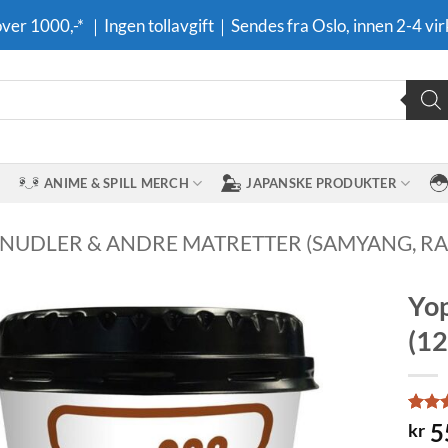
 over 1000,-* ｜Ingen tollavgift｜Sendes fra Oslo, innen 2-4 vir
ANIME & SPILL MERCH
JAPANSKE PRODUKTER
NUDLER & ANDRE MATRETTER (SAMYANG, RAM
Yop
(12
Legg til i
ønskeliste
Rate
3
5
kr
out o