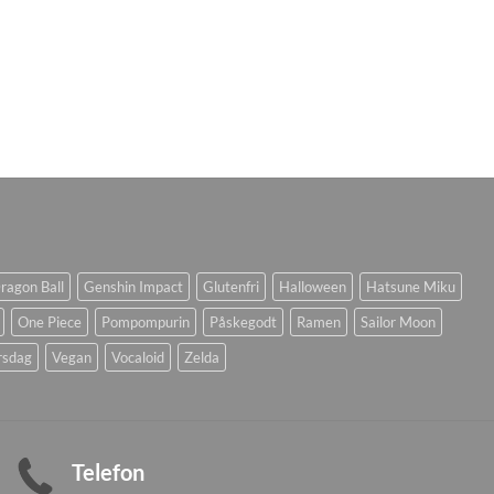
ragon Ball
Genshin Impact
Glutenfri
Halloween
Hatsune Miku
One Piece
Pompompurin
Påskegodt
Ramen
Sailor Moon
rsdag
Vegan
Vocaloid
Zelda
Telefon