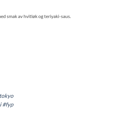
ed smak av hvitløk og teriyaki-saus.
tokyo
i
#fyp