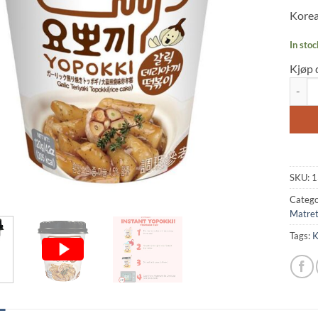
based
Korea
custo
rating
In stoc
Kjøp 
Yopokk
SKU:
1
Catego
Matret
Tags:
K