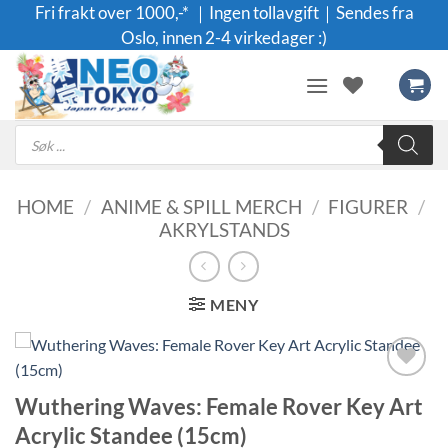
Skip
Fri frakt over 1000,-* ｜Ingen tollavgift｜Sendes fra
to
Oslo, innen 2-4 virkedager :)
content
Products
search
HOME
/
ANIME & SPILL MERCH
/
FIGURER
/
AKRYLSTANDS
MENY
Legg til i
Wuthering Waves: Female Rover Key Art
ønskeliste
Acrylic Standee (15cm)