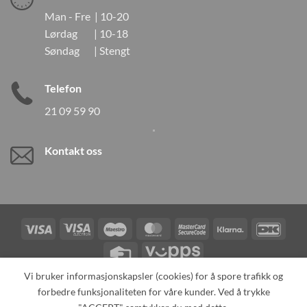
Man - Fre | 10-20
Lørdag | 10-18
Søndag | Stengt
Telefon
21 09 59 90
Kontakt oss
Visa
Visa
Maestro
MasterCard
MasterCard
Klarna
DanK
Electron
2
Credit
Vipps
Card
Vi bruker informasjonskapsler (cookies) for å spore trafikk og
forbedre funksjonaliteten for våre kunder. Ved å trykke
TILBAKEKALLINGER
KONTAKT OSS
OM OSS
SPESIALBESTILLING
MIN KONTO
ALL PRODUCTS