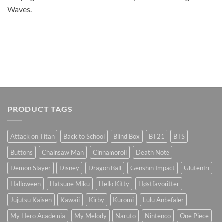
Waves.
PRODUCT TAGS
Attack on Titan
Back to School
Blind Box
BT21
BTS
Buttons
Chainsaw Man
Cinnamoroll
Death Note
Demon Slayer
Disney
Dragon Ball
Genshin Impact
Glutenfri
Halloween
Hatsune Miku
Hello Kitty
Høstfavoritter
Jujutsu Kaisen
Kawaii
Kirby
Kuromi
Lulu Anbefaler
My Hero Academia
My Melody
Naruto
Nintendo
One Piece