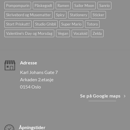
Pompompurin
Påskegodt
Ramen
Sailor Moon
Sanrio
Skrivebord og Musematter
Spicy
Stationery
Sticker
Stort Priskutt!
Studio Ghibli
Super Mario
Totoro
Valentine's Day og Morsdag
Vegan
Vocaloid
Zelda
Adresse
Karl Johans Gate 7
Arkaden 2.etasje
0154 Oslo
Se på Google maps
Åpningstider