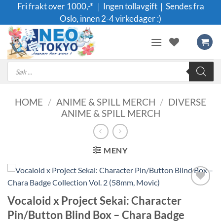
Skip
Fri frakt over 1000,-* ｜Ingen tollavgift｜Sendes fra
to
Oslo, innen 2-4 virkedager :)
content
Products
search
HOME
/
ANIME & SPILL MERCH
/
DIVERSE
ANIME & SPILL MERCH
MENY
Legg til i
Vocaloid x Project Sekai: Character
ønskeliste
Pin/Button Blind Box – Chara Badge