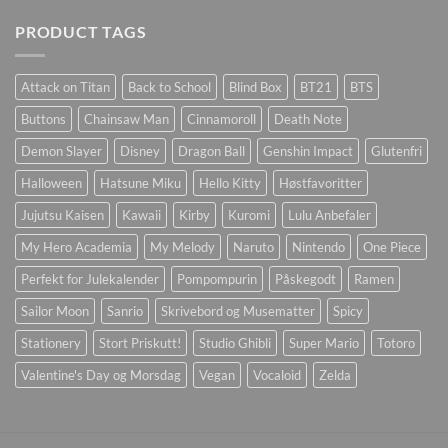
PRODUCT TAGS
Attack on Titan
Back to School
Blind Box
BT21
BTS
Buttons
Chainsaw Man
Cinnamoroll
Death Note
Demon Slayer
Disney
Dragon Ball
Genshin Impact
Glutenfri
Halloween
Hatsune Miku
Hello Kitty
Høstfavoritter
Jujutsu Kaisen
Kawaii
Kirby
Kuromi
Lulu Anbefaler
My Hero Academia
My Melody
Naruto
Nintendo
One Piece
Perfekt for Julekalender
Pompompurin
Påskegodt
Ramen
Sailor Moon
Sanrio
Skrivebord og Musematter
Spicy
Stationery
Stort Priskutt!
Studio Ghibli
Super Mario
Totoro
Valentine's Day og Morsdag
Vegan
Vocaloid
Zelda