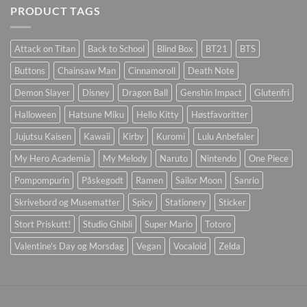
PRODUCT TAGS
Attack on Titan
Back to School
Blind Box
BT21
BTS
Buttons
Chainsaw Man
Cinnamoroll
Death Note
Demon Slayer
Disney
Dragon Ball
Genshin Impact
Glutenfri
Halloween
Hatsune Miku
Hello Kitty
Høstfavoritter
Jujutsu Kaisen
Kawaii
Kirby
Kuromi
Lulu Anbefaler
My Hero Academia
My Melody
Naruto
Nintendo
One Piece
Pompompurin
Påskegodt
Ramen
Sailor Moon
Sanrio
Skrivebord og Musematter
Spicy
Stationery
Sticker
Stort Priskutt!
Studio Ghibli
Super Mario
Totoro
Valentine's Day og Morsdag
Vegan
Vocaloid
Zelda