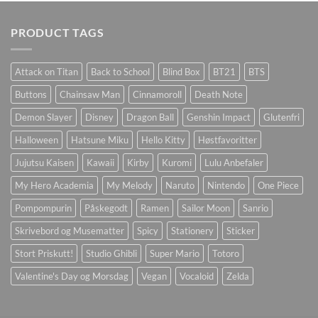
PRODUCT TAGS
Attack on Titan
Back to School
Blind Box
BT21
BTS
Buttons
Chainsaw Man
Cinnamoroll
Death Note
Demon Slayer
Disney
Dragon Ball
Genshin Impact
Glutenfri
Halloween
Hatsune Miku
Hello Kitty
Høstfavoritter
Jujutsu Kaisen
Kawaii
Kirby
Kuromi
Lulu Anbefaler
My Hero Academia
My Melody
Naruto
Nintendo
One Piece
Pompompurin
Påskegodt
Ramen
Sailor Moon
Sanrio
Skrivebord og Musematter
Spicy
Stationery
Sticker
Stort Priskutt!
Studio Ghibli
Super Mario
Totoro
Valentine's Day og Morsdag
Vegan
Vocaloid
Zelda