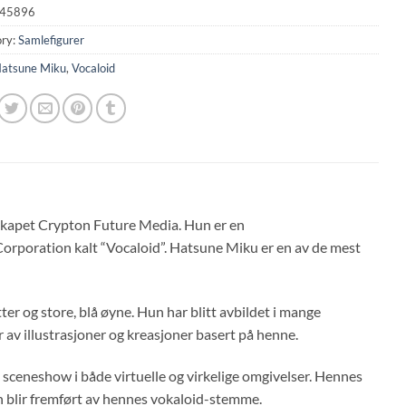
45896
ry:
Samlefigurer
atsune Miku
,
Vocaloid
lskapet Crypton Future Media. Hun er en
orporation kalt “Vocaloid”. Hatsune Miku er en av de mest
tter og store, blå øyne. Hun har blitt avbildet i mange
er av illustrasjoner og kreasjoner basert på henne.
sceneshow i både virtuelle og virkelige omgivelser. Hennes
 blir fremført av hennes vokaloid-stemme.