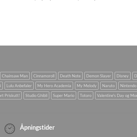
Chainsaw Man
Cinnamoroll
Death Note
Demon Slayer
Disney
D
i
Lulu Anbefaler
My Hero Academia
My Melody
Naruto
Nintendo
rt Priskutt!
Studio Ghibli
Super Mario
Totoro
Valentine's Day og Mo
Åpningstider