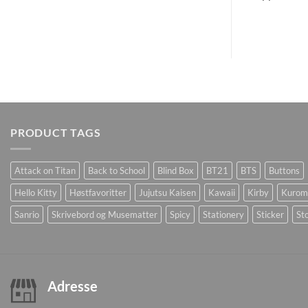
PRODUCT TAGS
Attack on Titan
Back to School
Blind Box
BT21
BTS
Buttons
Hello Kitty
Høstfavoritter
Jujutsu Kaisen
Kawaii
Kirby
Kurom
Sanrio
Skrivebord og Musematter
Spicy
Stationery
Sticker
Sto
Adresse