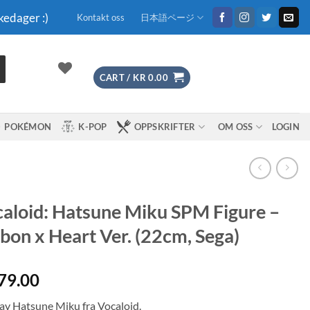
kedager :)
Kontakt oss
日本語ページ
CART /
KR
0.00
POKÉMON
K-POP
OPPSKRIFTER
OM OSS
LOGIN
aloid: Hatsune Miku SPM Figure –
bon x Heart Ver. (22cm, Sega)
79.00
 av Hatsune Miku fra Vocaloid.