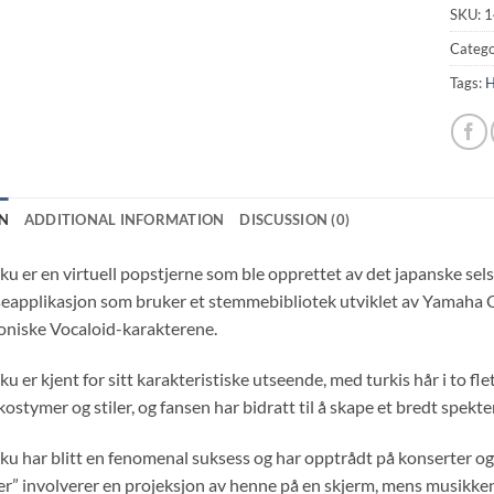
SKU:
1
Catego
Tags:
H
N
ADDITIONAL INFORMATION
DISCUSSION (0)
u er en virtuell popstjerne som ble opprettet av det japanske se
eapplikasjon som bruker et stemmebibliotek utviklet av Yamaha C
koniske Vocaloid-karakterene.
 er kjent for sitt karakteristiske utseende, med turkis hår i to fle
 kostymer og stiler, og fansen har bidratt til å skape et bredt spekt
u har blitt en fenomenal suksess og har opptrådt på konserter og 
r” involverer en projeksjon av henne på en skjerm, mens musikken