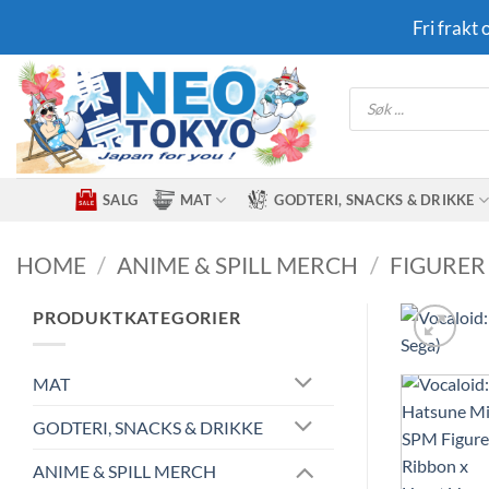
Skip
Fri frakt
to
content
Products
search
SALG
MAT
GODTERI, SNACKS & DRIKKE
HOME
/
ANIME & SPILL MERCH
/
FIGURER
PRODUKTKATEGORIER
MAT
GODTERI, SNACKS & DRIKKE
ANIME & SPILL MERCH