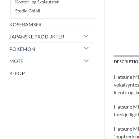
Kontor- og Skoleutstyr
Studio Ghibli
KOSEBAMSER
JAPANSKE PRODUKTER
POKÉMON
MOTE
DESCRIPTIO
K-POP
Hatsune Mik
vokalsyntes
kjente og i
Hatsune Miku
forskjellige
Hatsune Mik
“opptredene