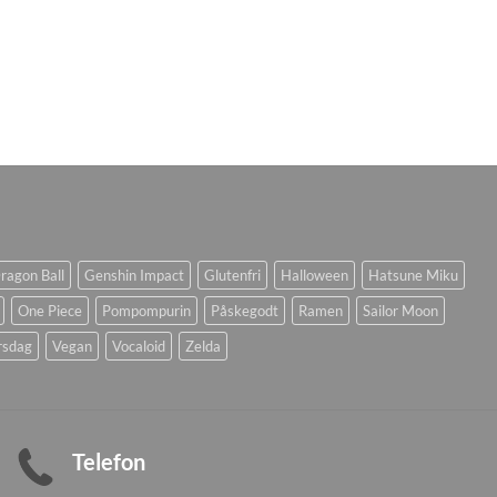
ragon Ball
Genshin Impact
Glutenfri
Halloween
Hatsune Miku
One Piece
Pompompurin
Påskegodt
Ramen
Sailor Moon
rsdag
Vegan
Vocaloid
Zelda
Telefon