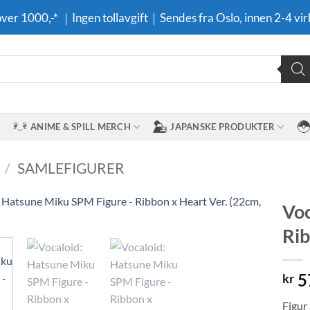
 over 1000,-* ｜Ingen tollavgift｜Sendes fra Oslo, innen 2-4 vir
ANIME & SPILL MERCH
JAPANSKE PRODUKTER
/
SAMLEFIGURER
Voc
Rib
Legg til i
ønskeliste
5
kr
Figur