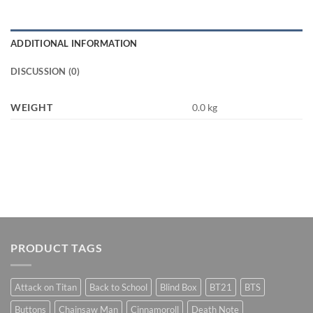
ADDITIONAL INFORMATION
DISCUSSION (0)
WEIGHT
0.0 kg
PRODUCT TAGS
Attack on Titan
Back to School
Blind Box
BT21
BTS
Buttons
Chainsaw Man
Cinnamoroll
Death Note