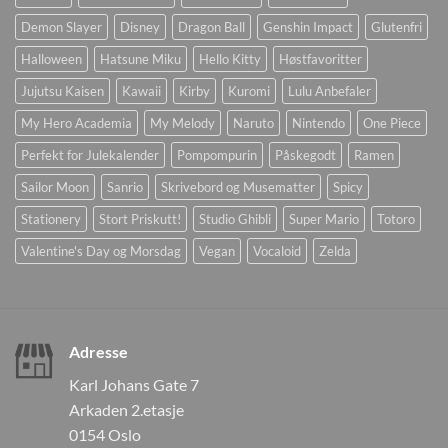
Demon Slayer
Disney
Dragon Ball
Genshin Impact
Glutenfri
Halloween
Hatsune Miku
Hello Kitty
Høstfavoritter
Jujutsu Kaisen
Kawaii
Kirby
Kuromi
Lulu Anbefaler
My Hero Academia
My Melody
Naruto
Nintendo
One Piece
Perfekt for Julekalender
Pompompurin
Påskegodt
Ramen
Sailor Moon
Sanrio
Skrivebord og Musematter
Spicy
Stationery
Stort Priskutt!
Studio Ghibli
Super Mario
Totoro
Valentine's Day og Morsdag
Vegan
Vocaloid
Zelda
Adresse
Karl Johans Gate 7
Arkaden 2.etasje
0154 Oslo