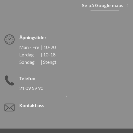
Se på Google maps
Åpningstider
Man - Fre | 10-20
Lørdag | 10-18
Søndag | Stengt
Telefon
21 09 59 90
Kontakt oss