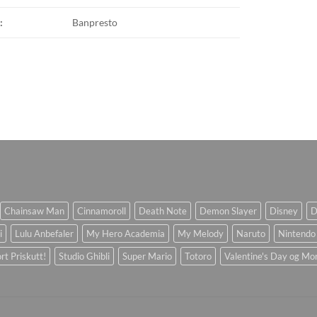
:
Banpresto
Chainsaw Man
Cinnamoroll
Death Note
Demon Slayer
Disney
D
i
Lulu Anbefaler
My Hero Academia
My Melody
Naruto
Nintendo
rt Priskutt!
Studio Ghibli
Super Mario
Totoro
Valentine's Day og Mo