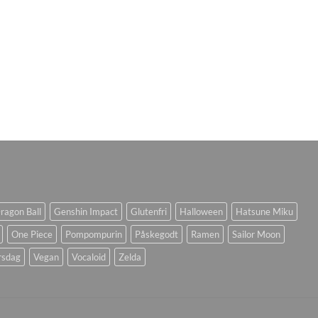
ragon Ball
Genshin Impact
Glutenfri
Halloween
Hatsune Miku
One Piece
Pompompurin
Påskegodt
Ramen
Sailor Moon
rsdag
Vegan
Vocaloid
Zelda