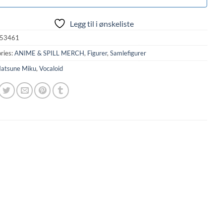
Legg til i ønskeliste
53461
ries:
ANIME & SPILL MERCH
,
Figurer
,
Samlefigurer
atsune Miku
,
Vocaloid