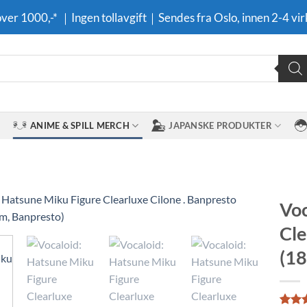
 over 1000,-* ｜Ingen tollavgift｜Sendes fra Oslo, innen 2-4 vir
ANIME & SPILL MERCH
JAPANSKE PRODUKTER
Voc
Cle
Legg til i
ønskeliste
(18