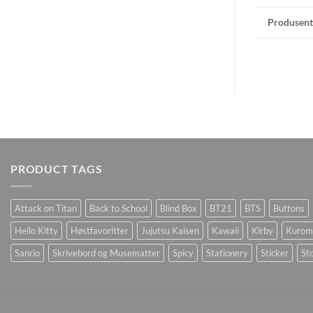
Produsent
PRODUCT TAGS
Attack on Titan
Back to School
Blind Box
BT21
BTS
Buttons
Hello Kitty
Høstfavoritter
Jujutsu Kaisen
Kawaii
Kirby
Kurom
Sanrio
Skrivebord og Musematter
Spicy
Stationery
Sticker
Sto