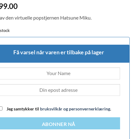
d
5
99.00
f 5
 on
 av den virtuelle popstjernen Hatsune Miku.
mer
 stock
Få varsel når varen er tilbake på lager
Jeg samtykker til
bruksvilkår og personvernerklæring
.
ABONNER NÅ