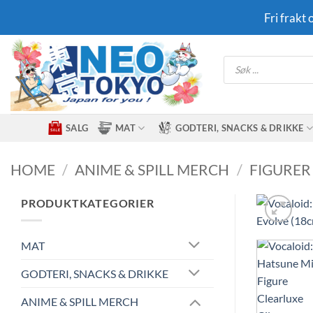
Skip
Fri frakt
to
content
Products
search
SALG
MAT
GODTERI, SNACKS & DRIKKE
HOME
/
ANIME & SPILL MERCH
/
FIGURER
PRODUKTKATEGORIER
MAT
GODTERI, SNACKS & DRIKKE
ANIME & SPILL MERCH