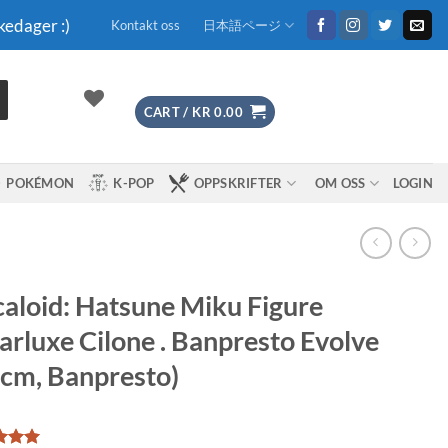
kedager :)
Kontakt oss
日本語ページ
CART /
KR
0.00
POKÉMON
K-POP
OPPSKRIFTER
OM OSS
LOGIN
aloid: Hatsune Miku Figure
arluxe Cilone . Banpresto Evolve
cm, Banpresto)