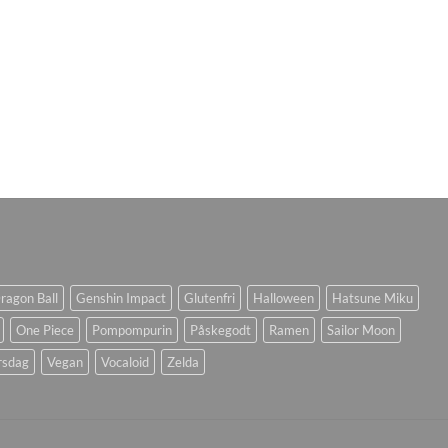
ragon Ball
Genshin Impact
Glutenfri
Halloween
Hatsune Miku
One Piece
Pompompurin
Påskegodt
Ramen
Sailor Moon
rsdag
Vegan
Vocaloid
Zelda