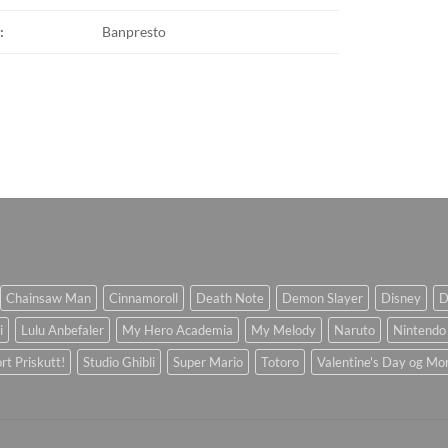
:
Banpresto
Chainsaw Man
Cinnamoroll
Death Note
Demon Slayer
Disney
D
i
Lulu Anbefaler
My Hero Academia
My Melody
Naruto
Nintendo
rt Priskutt!
Studio Ghibli
Super Mario
Totoro
Valentine's Day og Mo