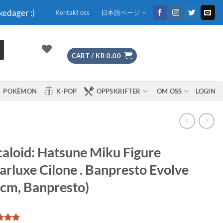
kedager :)
Kontakt oss
日本語ページ
CART /
KR
0.00
POKÉMON
K-POP
OPPSKRIFTER
OM OSS
LOGIN
aloid: Hatsune Miku Figure
arluxe Cilone . Banpresto Evolve
cm, Banpresto)