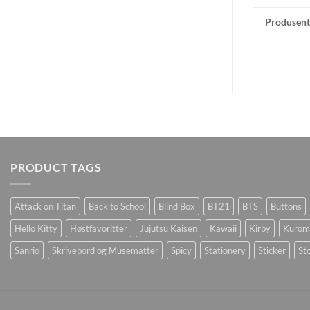
Produsent
PRODUCT TAGS
Attack on Titan
Back to School
Blind Box
BT21
BTS
Buttons
Hello Kitty
Høstfavoritter
Jujutsu Kaisen
Kawaii
Kirby
Kurom
Sanrio
Skrivebord og Musematter
Spicy
Stationery
Sticker
Sto