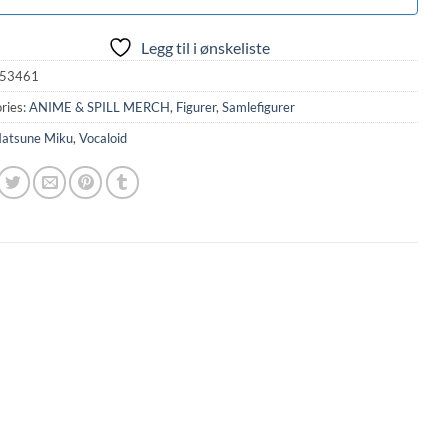
Legg til i ønskeliste
53461
ries:
ANIME & SPILL MERCH
,
Figurer
,
Samlefigurer
atsune Miku
,
Vocaloid