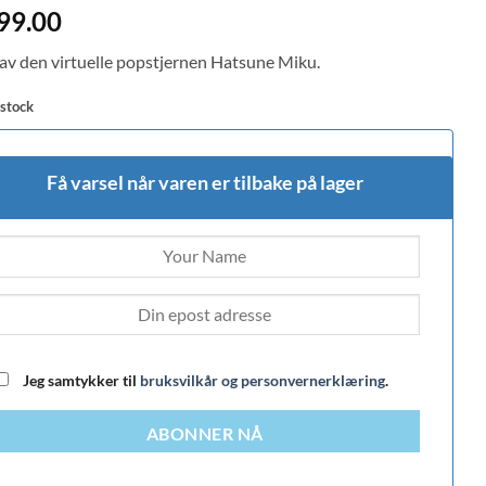
d
5
99.00
f 5
 on
 av den virtuelle popstjernen Hatsune Miku.
mer
 stock
Få varsel når varen er tilbake på lager
Jeg samtykker til
bruksvilkår og personvernerklæring
.
ABONNER NÅ