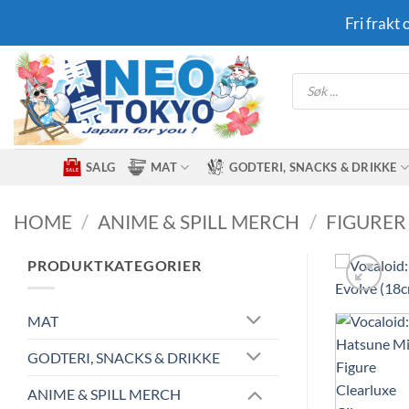
Skip
Fri frakt
to
content
Products
search
SALG
MAT
GODTERI, SNACKS & DRIKKE
HOME
/
ANIME & SPILL MERCH
/
FIGURER
PRODUKTKATEGORIER
MAT
GODTERI, SNACKS & DRIKKE
ANIME & SPILL MERCH