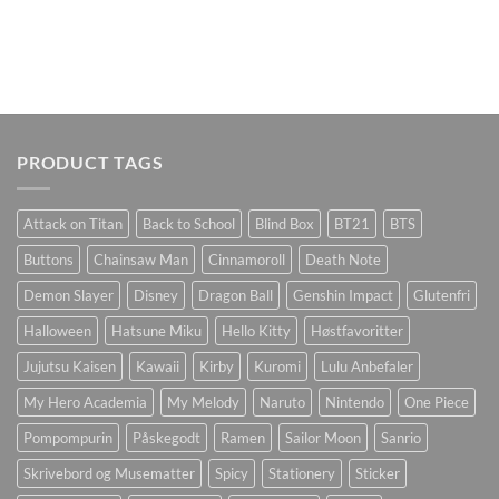
PRODUCT TAGS
Attack on Titan
Back to School
Blind Box
BT21
BTS
Buttons
Chainsaw Man
Cinnamoroll
Death Note
Demon Slayer
Disney
Dragon Ball
Genshin Impact
Glutenfri
Halloween
Hatsune Miku
Hello Kitty
Høstfavoritter
Jujutsu Kaisen
Kawaii
Kirby
Kuromi
Lulu Anbefaler
My Hero Academia
My Melody
Naruto
Nintendo
One Piece
Pompompurin
Påskegodt
Ramen
Sailor Moon
Sanrio
Skrivebord og Musematter
Spicy
Stationery
Sticker