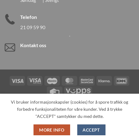
Telefon
21 09 59 90
Kontakt oss
Visa
Visa
Maestro
MasterCard
MasterCard
Klarna
DanK
Electron
2
Credit
Vipps
Card
Vi bruker informasjonskapsler (cookies) for å spore trafikk og
forbedre funksjonaliteten for våre kunder. Ved å trykke
TILBAKEKALLINGER
KONTAKT OSS
OM OSS
SPESIALBESTILLING
MIN KONTO
ALL PRODUCTS
"ACCEPT" samtykker du med dette.
Copyright 2026 ©
Neo Tokyo by Neo Tokyo Norway AS -With Love
MORE INFO
ACCEPT
from Japan-