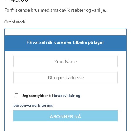
3
out
of 5
Forfriskende brus med smak av kirsebær og vanilje.
based
on
customer
Out of stock
rating
Få varsel når varen er tilbake på lager
Jeg samtykker til
bruksvilkår og
personvernerklæring
.
ABONNER NÅ