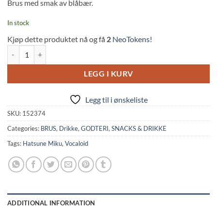
Brus med smak av blåbær.
In stock
Kjøp dette produktet nå og få
2
NeoTokens!
Vocaloid: Hatsune Miku Blueberry Soda (330ml, Kawaji) quantity
LEGG I KURV
Legg til i ønskeliste
SKU:
152374
Categories:
BRUS
,
Drikke
,
GODTERI, SNACKS & DRIKKE
Tags:
Hatsune Miku
,
Vocaloid
ADDITIONAL INFORMATION