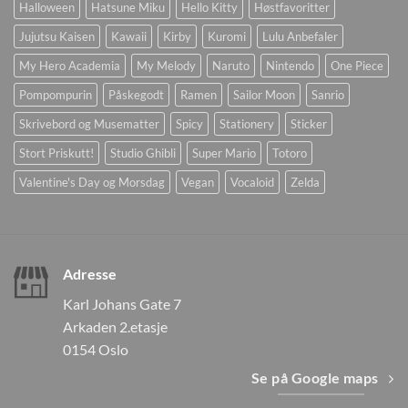
Halloween
Hatsune Miku
Hello Kitty
Høstfavoritter
Jujutsu Kaisen
Kawaii
Kirby
Kuromi
Lulu Anbefaler
My Hero Academia
My Melody
Naruto
Nintendo
One Piece
Pompompurin
Påskegodt
Ramen
Sailor Moon
Sanrio
Skrivebord og Musematter
Spicy
Stationery
Sticker
Stort Priskutt!
Studio Ghibli
Super Mario
Totoro
Valentine's Day og Morsdag
Vegan
Vocaloid
Zelda
Adresse
Karl Johans Gate 7
Arkaden 2.etasje
0154 Oslo
Se på Google maps