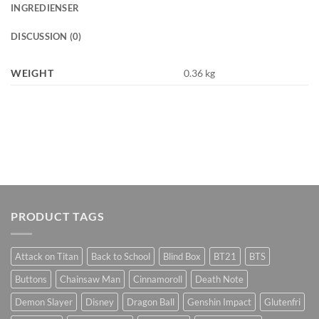
INGREDIENSER
DISCUSSION (0)
WEIGHT
0.36 kg
PRODUCT TAGS
Attack on Titan
Back to School
Blind Box
BT21
BTS
Buttons
Chainsaw Man
Cinnamoroll
Death Note
Demon Slayer
Disney
Dragon Ball
Genshin Impact
Glutenfri