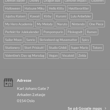
Demon Slayer
Disney
Dragon Ball
Genshin Impact
Glutenfri
Halloween
Hatsune Miku
Hello Kitty
Høstfavoritter
Jujutsu Kaisen
Kawaii
Kirby
Kuromi
Lulu Anbefaler
My Hero Academia
My Melody
Naruto
Nintendo
One Piece
Perfekt for Julekalender
Pompompurin
Påskegodt
Ramen
Sailor Moon
Sanrio
Skrivebord og Musematter
Spicy
Stationery
Stort Priskutt!
Studio Ghibli
Super Mario
Totoro
Valentine's Day og Morsdag
Vegan
Vocaloid
Zelda
Adresse
Karl Johans Gate 7
Arkaden 2.etasje
0154 Oslo
Se på Google maps