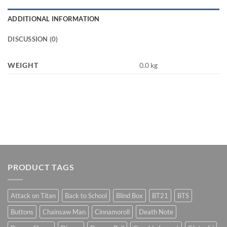
ADDITIONAL INFORMATION
DISCUSSION (0)
WEIGHT
0.0 kg
PRODUCT TAGS
Attack on Titan
Back to School
Blind Box
BT21
BTS
Buttons
Chainsaw Man
Cinnamoroll
Death Note