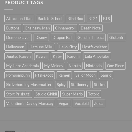
PRODUCT TAGS
Attack on Titan
Back to School
Blind Box
BT21
BTS
Buttons
Chainsaw Man
Cinnamoroll
Death Note
Demon Slayer
Disney
Dragon Ball
Genshin Impact
Glutenfri
Halloween
Hatsune Miku
Hello Kitty
Høstfavoritter
Jujutsu Kaisen
Kawaii
Kirby
Kuromi
Lulu Anbefaler
My Hero Academia
My Melody
Naruto
Nintendo
One Piece
Pompompurin
Påskegodt
Ramen
Sailor Moon
Sanrio
Skrivebord og Musematter
Spicy
Stationery
Sticker
Stort Priskutt!
Studio Ghibli
Super Mario
Totoro
Valentine's Day og Morsdag
Vegan
Vocaloid
Zelda