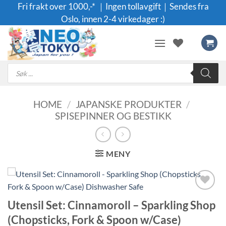
Skip
Fri frakt over 1000,-* ｜Ingen tollavgift｜Sendes fra
to
Oslo, innen 2-4 virkedager :)
content
Products
search
HOME
/
JAPANSKE PRODUKTER
/
SPISEPINNER OG BESTIKK
MENY
Legg til i
Utensil Set: Cinnamoroll – Sparkling Shop
ønskeliste
(Chopsticks, Fork & Spoon w/Case)