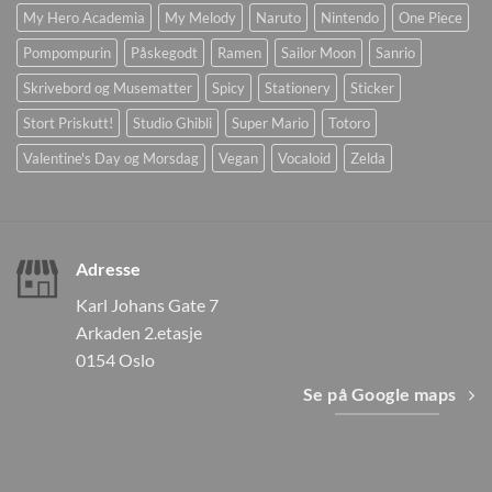
My Hero Academia
My Melody
Naruto
Nintendo
One Piece
Pompompurin
Påskegodt
Ramen
Sailor Moon
Sanrio
Skrivebord og Musematter
Spicy
Stationery
Sticker
Stort Priskutt!
Studio Ghibli
Super Mario
Totoro
Valentine's Day og Morsdag
Vegan
Vocaloid
Zelda
Adresse
Karl Johans Gate 7
Arkaden 2.etasje
0154 Oslo
Se på Google maps