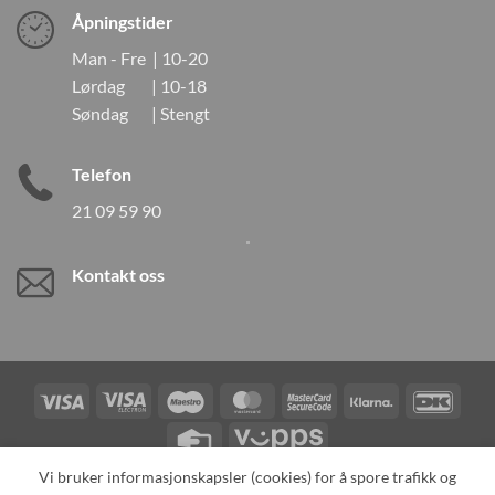
Åpningstider
Man - Fre | 10-20
Lørdag | 10-18
Søndag | Stengt
Telefon
21 09 59 90
Kontakt oss
Visa
Visa
Maestro
MasterCard
MasterCard
Klarna
DanK
Electron
2
Credit
Vipps
Card
Vi bruker informasjonskapsler (cookies) for å spore trafikk og