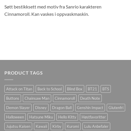
Søtt bestikksett med motiv fra Sanrio karakteren
Cinnamoroll. Kan vaskes i oppvaskmaskin.
PRODUCT TAGS
Attack on Titan
Back to School
Blind Box
BT21
BTS
Buttons
Chainsaw Man
Cinnamoroll
Death Note
Demon Slayer
Disney
Dragon Ball
Genshin Impact
Glutenfri
Halloween
Hatsune Miku
Hello Kitty
Høstfavoritter
Jujutsu Kaisen
Kawaii
Kirby
Kuromi
Lulu Anbefaler