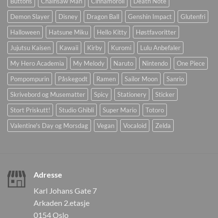
Buttons
Chainsaw Man
Cinnamoroll
Death Note
Demon Slayer
Disney
Dragon Ball
Genshin Impact
Glutenfri
Halloween
Hatsune Miku
Hello Kitty
Høstfavoritter
Jujutsu Kaisen
Kawaii
Kirby
Kuromi
Lulu Anbefaler
My Hero Academia
My Melody
Naruto
Nintendo
One Piece
Pompompurin
Påskegodt
Ramen
Sailor Moon
Sanrio
Skrivebord og Musematter
Spicy
Stationery
Sticker
Stort Priskutt!
Studio Ghibli
Super Mario
Totoro
Valentine's Day og Morsdag
Vegan
Vocaloid
Zelda
Adresse
Karl Johans Gate 7
Arkaden 2.etasje
0154 Oslo