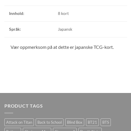
Innhold:
8 kort
Språk:
Japansk
Vær oppmerksom på at dette er japanske TCG-kort.
PRODUCT TAGS
Attack on Titan
Back to School
Blind Box
BT21
BTS