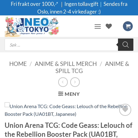
Skip
Fri frakt over 1000,-* ｜Ingen tollavgift｜Sendes fra
to
Oslo, innen 2-4 virkedager :)
content
Products
search
HOME
/
ANIME & SPILL MERCH
/
ANIME &
SPILL TCG
MENY
Legg til i
Union Arena TCG: Code Geass: Lelouch of
ønskeliste
the Rebellion Booster Pack (UA01BT,