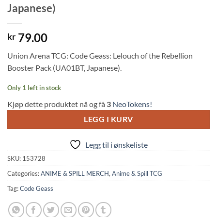
Japanese)
79.00
kr
Union Arena TCG: Code Geass: Lelouch of the Rebellion
Booster Pack (UA01BT, Japanese).
Only 1 left in stock
Kjøp dette produktet nå og få
3
NeoTokens!
LEGG I KURV
Legg til i ønskeliste
SKU:
153728
Categories:
ANIME & SPILL MERCH
,
Anime & Spill TCG
Tag:
Code Geass