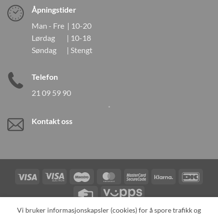
Åpningstider
Man - Fre | 10-20
Lørdag | 10-18
Søndag | Stengt
Telefon
21 09 59 90
Kontakt oss
Visa
Visa
Maestro
MasterCard
MasterCard
Klarna
DanK
Electron
2
Credit
Vipps
Card
Vi bruker informasjonskapsler (cookies) for å spore trafikk og