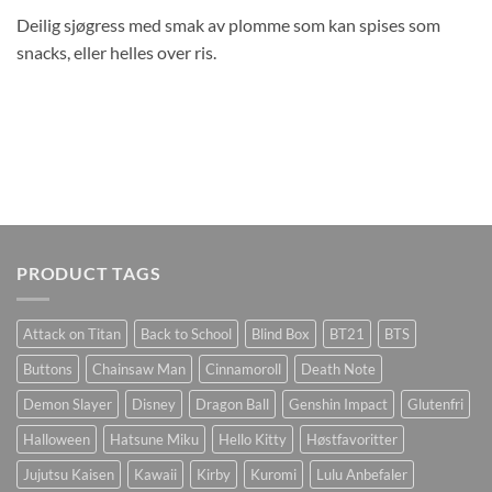
Deilig sjøgress med smak av plomme som kan spises som
snacks, eller helles over ris.
PRODUCT TAGS
Attack on Titan
Back to School
Blind Box
BT21
BTS
Buttons
Chainsaw Man
Cinnamoroll
Death Note
Demon Slayer
Disney
Dragon Ball
Genshin Impact
Glutenfri
Halloween
Hatsune Miku
Hello Kitty
Høstfavoritter
Jujutsu Kaisen
Kawaii
Kirby
Kuromi
Lulu Anbefaler