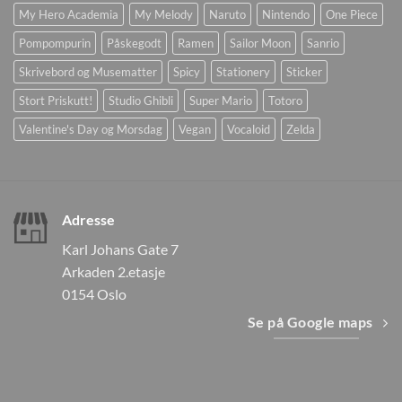
My Hero Academia
My Melody
Naruto
Nintendo
One Piece
Pompompurin
Påskegodt
Ramen
Sailor Moon
Sanrio
Skrivebord og Musematter
Spicy
Stationery
Sticker
Stort Priskutt!
Studio Ghibli
Super Mario
Totoro
Valentine's Day og Morsdag
Vegan
Vocaloid
Zelda
Adresse
Karl Johans Gate 7
Arkaden 2.etasje
0154 Oslo
Se på Google maps