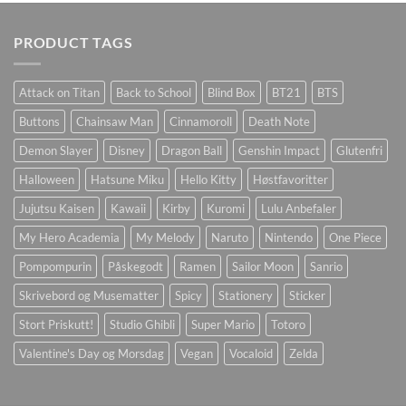
PRODUCT TAGS
Attack on Titan
Back to School
Blind Box
BT21
BTS
Buttons
Chainsaw Man
Cinnamoroll
Death Note
Demon Slayer
Disney
Dragon Ball
Genshin Impact
Glutenfri
Halloween
Hatsune Miku
Hello Kitty
Høstfavoritter
Jujutsu Kaisen
Kawaii
Kirby
Kuromi
Lulu Anbefaler
My Hero Academia
My Melody
Naruto
Nintendo
One Piece
Pompompurin
Påskegodt
Ramen
Sailor Moon
Sanrio
Skrivebord og Musematter
Spicy
Stationery
Sticker
Stort Priskutt!
Studio Ghibli
Super Mario
Totoro
Valentine's Day og Morsdag
Vegan
Vocaloid
Zelda