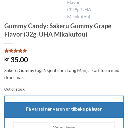
Gummy Candy: Sakeru Gummy Grape
Flavor (32g, UHA Mikakutou)
Rated
5
4.8
35.00
kr
out of 5
based on
Sakeru Gummy (også kjent som Long Man), i kort form med
customer
ratings
druesmak.
Out of stock
Få varsel når varen er tilbake på lager