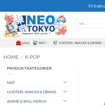
Skip
Fri frakt
to
content
Products
search
SALG
MAT
GODTERI, SNACKS & DRIKKE
HOME
/
K-POP
PRODUKTKATEGORIER
MAT
GODTERI, SNACKS & DRIKKE
ANIME & SPILL MERCH