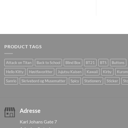
PRODUCT TAGS
Attack on Titan
Back to School
Blind Box
BT21
BTS
Buttons
Hello Kitty
Høstfavoritter
Jujutsu Kaisen
Kawaii
Kirby
Kurom
Sanrio
Skrivebord og Musematter
Spicy
Stationery
Sticker
Sto
Adresse
Karl Johans Gate 7