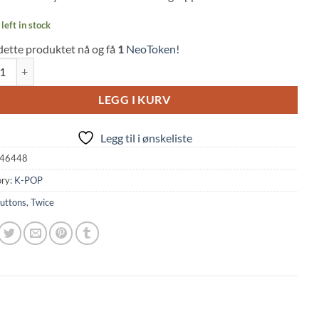
left in stock
dette produktet nå og få
1
NeoToken!
 Dahyeon - Taste Of Love Button quantity
LEGG I KURV
Legg til i ønskeliste
46448
ry:
K-POP
uttons
,
Twice