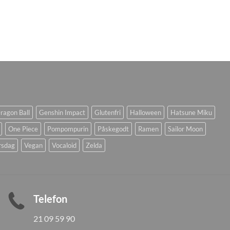
ragon Ball
Genshin Impact
Glutenfri
Halloween
Hatsune Miku
One Piece
Pompompurin
Påskegodt
Ramen
Sailor Moon
rsdag
Vegan
Vocaloid
Zelda
Telefon
21 09 59 90