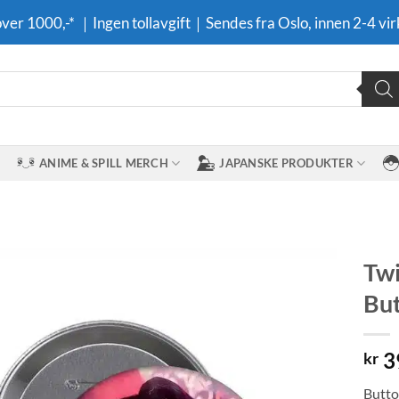
 over 1000,-* ｜Ingen tollavgift｜Sendes fra Oslo, innen 2-4 vir
ANIME & SPILL MERCH
JAPANSKE PRODUKTER
Twi
Bu
Legg til i
ønskeliste
3
kr
Butto