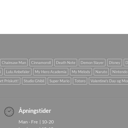
Chainsaw Man
Cinnamoroll
Death Note
Demon Slayer
Disney
D
i
Lulu Anbefaler
My Hero Academia
My Melody
Naruto
Nintendo
rt Priskutt!
Studio Ghibli
Super Mario
Totoro
Valentine's Day og Mo
Åpningstider
Man - Fre | 10-20