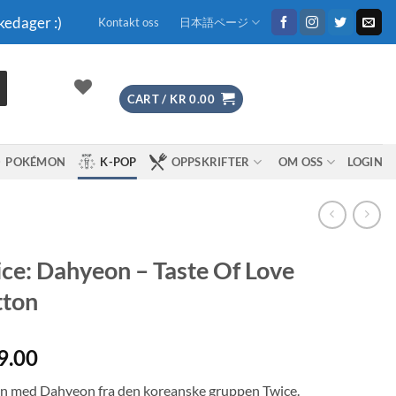
kedager :)
Kontakt oss
日本語ページ
CART /
KR
0.00
POKÉMON
K-POP
OPPSKRIFTER
OM OSS
LOGIN
ce: Dahyeon – Taste Of Love
tton
9.00
n med Dahyeon fra den koreanske gruppen Twice.