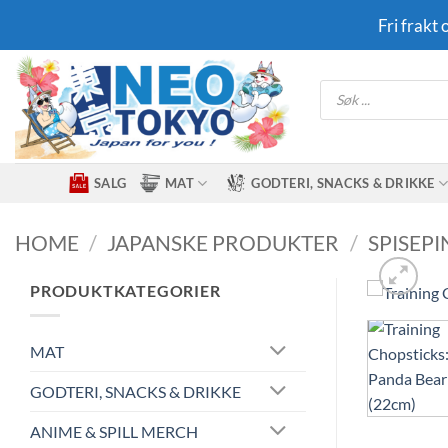
Skip
Fri frakt
to
content
Products
search
SALG
MAT
GODTERI, SNACKS & DRIKKE
HOME
/
JAPANSKE PRODUKTER
/
SPISEP
PRODUKTKATEGORIER
MAT
GODTERI, SNACKS & DRIKKE
ANIME & SPILL MERCH