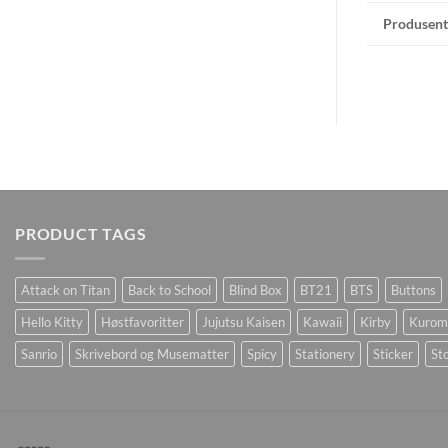
Produsent
PRODUCT TAGS
Attack on Titan
Back to School
Blind Box
BT21
BTS
Buttons
Hello Kitty
Høstfavoritter
Jujutsu Kaisen
Kawaii
Kirby
Kurom
Sanrio
Skrivebord og Musematter
Spicy
Stationery
Sticker
Sto