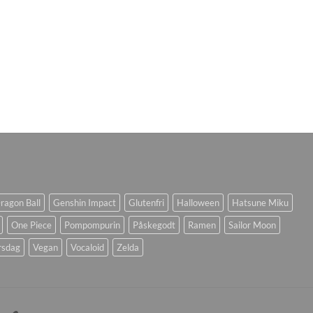
ragon Ball
Genshin Impact
Glutenfri
Halloween
Hatsune Miku
One Piece
Pompompurin
Påskegodt
Ramen
Sailor Moon
rsdag
Vegan
Vocaloid
Zelda