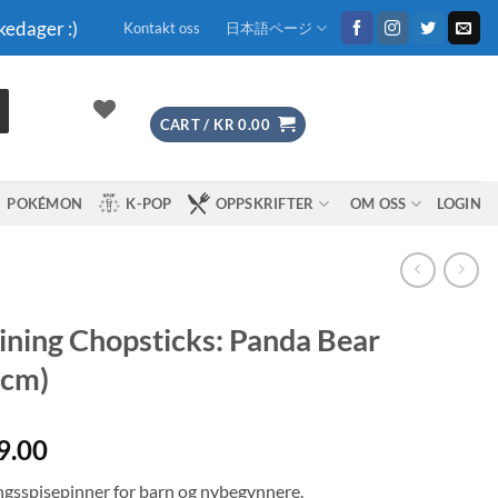
kedager :)
Kontakt oss
日本語ページ
CART /
KR
0.00
POKÉMON
K-POP
OPPSKRIFTER
OM OSS
LOGIN
ining Chopsticks: Panda Bear
2cm)
9.00
ngsspisepinner for barn og nybegynnere.