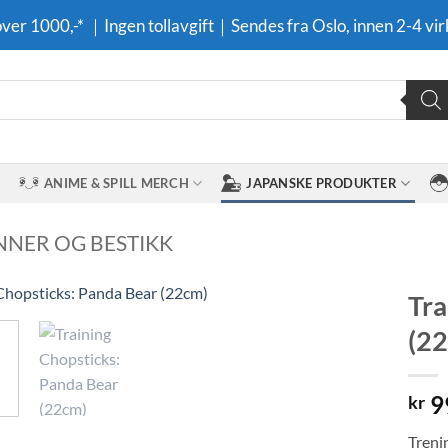
 over 1000,-* ｜Ingen tollavgift｜Sendes fra Oslo, innen 2-4 vir
ANIME & SPILL MERCH
JAPANSKE PRODUKTER
INNER OG BESTIKK
Tra
(2
Legg til i
ønskeliste
9
kr
Treni