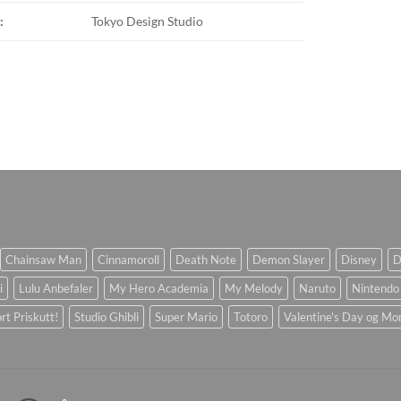
:
Tokyo Design Studio
Chainsaw Man
Cinnamoroll
Death Note
Demon Slayer
Disney
D
i
Lulu Anbefaler
My Hero Academia
My Melody
Naruto
Nintendo
rt Priskutt!
Studio Ghibli
Super Mario
Totoro
Valentine's Day og Mo