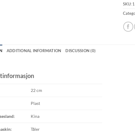
SKU:
1
Catego
N
ADDITIONAL INFORMATION
DISCUSSION (0)
tinformasjon
22 cm
Plast
sesland:
Kina
askin:
Tåler