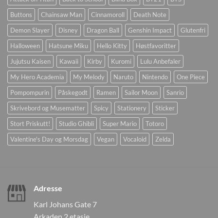
Buttons
Chainsaw Man
Cinnamoroll
Death Note
Demon Slayer
Disney
Dragon Ball
Genshin Impact
Glutenfri
Halloween
Hatsune Miku
Hello Kitty
Høstfavoritter
Jujutsu Kaisen
Kawaii
Kirby
Kuromi
Lulu Anbefaler
My Hero Academia
My Melody
Naruto
Nintendo
One Piece
Pompompurin
Påskegodt
Ramen
Sailor Moon
Sanrio
Skrivebord og Musematter
Spicy
Stationery
Sticker
Stort Priskutt!
Studio Ghibli
Super Mario
Totoro
Valentine's Day og Morsdag
Vegan
Vocaloid
Zelda
Adresse
Karl Johans Gate 7
Arkaden 2.etasje