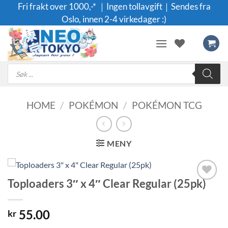
Skip
Fri frakt over 1000,-* ｜Ingen tollavgift｜Sendes fra
to
Oslo, innen 2-4 virkedager :)
content
Products
search
HOME
/
POKÉMON
/
POKÉMON TCG
MENY
Toploaders 3″ x 4″ Clear Regular (25pk)
Legg til i
ønskeliste
55.00
kr