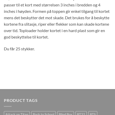
passer til et kort med størrelsen 3 inches i bredden og 4
inches i høyden. Formen på toppen gir enkel tilgang til kortet
mens det beskytter det mot skade. Det brukes for å beskytte
kortene fra slitasje, riper eller flekker som kan skade kortene
over tid. Toploader holder kortet i en hard plast som gir en
god beskyttelse til kortet.
Du får 25 stykker.
PRODUCT TAGS
Attack on Titan
Back to School
Blind Box
BT21
BTS