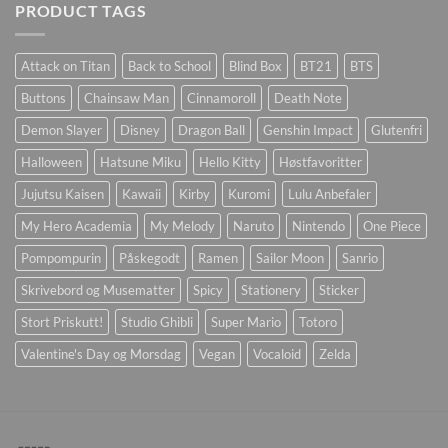
PRODUCT TAGS
Attack on Titan
Back to School
Blind Box
BT21
BTS
Buttons
Chainsaw Man
Cinnamoroll
Death Note
Demon Slayer
Disney
Dragon Ball
Genshin Impact
Glutenfri
Halloween
Hatsune Miku
Hello Kitty
Høstfavoritter
Jujutsu Kaisen
Kawaii
Kirby
Kuromi
Lulu Anbefaler
My Hero Academia
My Melody
Naruto
Nintendo
One Piece
Pompompurin
Påskegodt
Ramen
Sailor Moon
Sanrio
Skrivebord og Musematter
Spicy
Stationery
Sticker
Stort Priskutt!
Studio Ghibli
Super Mario
Totoro
Valentine's Day og Morsdag
Vegan
Vocaloid
Zelda