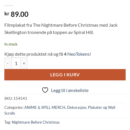
89.00
kr
Filmplakat fra The Nightmare Before Christmas med Jack
Skellington tronende på toppen av Spiral Hill.
In stock
Kjøp dette produktet nå og få
4
NeoTokens!
The Nightmare Before Christmas: Poster (61x91cm, Pyramid) quantit
LEGG I KURV
Legg til i ønskeliste
SKU:
154541
Categories:
ANIME & SPILL MERCH
,
Dekorasjon
,
Plakater og Wall
Scrolls
Tag:
Nightmare Before Christmas