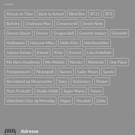
Attack on Titan
Back to School
Blind Box
BT21
BTS
Buttons
Chainsaw Man
Cinnamoroll
Death Note
Demon Slayer
Disney
Dragon Ball
Genshin Impact
Glutenfri
Halloween
Hatsune Miku
Hello Kitty
Høstfavoritter
Jujutsu Kaisen
Kawaii
Kirby
Kuromi
Lulu Anbefaler
My Hero Academia
My Melody
Naruto
Nintendo
One Piece
Pompompurin
Påskegodt
Ramen
Sailor Moon
Sanrio
Skrivebord og Musematter
Spicy
Stationery
Sticker
Stort Priskutt!
Studio Ghibli
Super Mario
Totoro
Valentine's Day og Morsdag
Vegan
Vocaloid
Zelda
Adresse