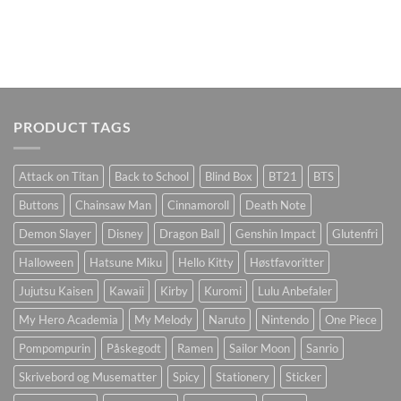
PRODUCT TAGS
Attack on Titan
Back to School
Blind Box
BT21
BTS
Buttons
Chainsaw Man
Cinnamoroll
Death Note
Demon Slayer
Disney
Dragon Ball
Genshin Impact
Glutenfri
Halloween
Hatsune Miku
Hello Kitty
Høstfavoritter
Jujutsu Kaisen
Kawaii
Kirby
Kuromi
Lulu Anbefaler
My Hero Academia
My Melody
Naruto
Nintendo
One Piece
Pompompurin
Påskegodt
Ramen
Sailor Moon
Sanrio
Skrivebord og Musematter
Spicy
Stationery
Sticker