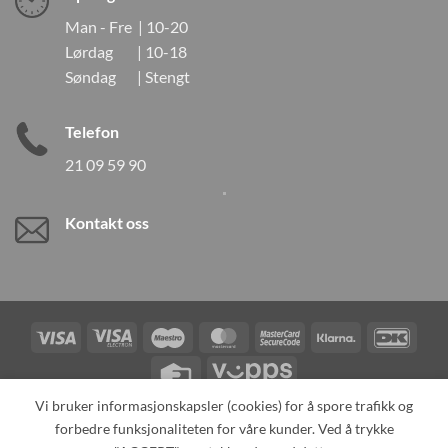
Man - Fre | 10-20
Lørdag | 10-18
Søndag | Stengt
Telefon
21 09 59 90
Kontakt oss
Visa
Visa
Maestro
MasterCard
MasterCard
Klarna
DanK
Electron
2
Credit
Vipps
Card
Vi bruker informasjonskapsler (cookies) for å spore trafikk og
forbedre funksjonaliteten for våre kunder. Ved å trykke
TILBAKEKALLINGER
KONTAKT OSS
OM OSS