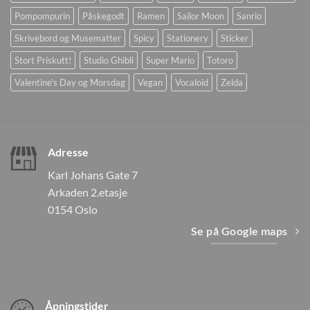
Pompompurin
Påskegodt
Ramen
Sailor Moon
Sanrio
Skrivebord og Musematter
Spicy
Stationery
Sticker
Stort Priskutt!
Studio Ghibli
Super Mario
Totoro
Valentine's Day og Morsdag
Vegan
Vocaloid
Zelda
Adresse
Karl Johans Gate 7
Arkaden 2.etasje
0154 Oslo
Se på Google maps
Åpningstider