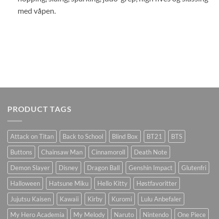
med våpen.
PRODUCT TAGS
Attack on Titan
Back to School
Blind Box
BT21
BTS
Buttons
Chainsaw Man
Cinnamoroll
Death Note
Demon Slayer
Disney
Dragon Ball
Genshin Impact
Glutenfri
Halloween
Hatsune Miku
Hello Kitty
Høstfavoritter
Jujutsu Kaisen
Kawaii
Kirby
Kuromi
Lulu Anbefaler
My Hero Academia
My Melody
Naruto
Nintendo
One Piece