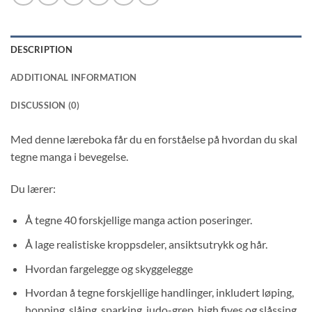
DESCRIPTION
ADDITIONAL INFORMATION
DISCUSSION (0)
Med denne læreboka får du en forståelse på hvordan du skal
tegne manga i bevegelse.
Du lærer:
Å tegne 40 forskjellige manga action poseringer.
Å lage realistiske kroppsdeler, ansiktsutrykk og hår.
Hvordan fargelegge og skyggelegge
Hvordan å tegne forskjellige handlinger, inkludert løping,
hopping, slåing, sparking, judo-grep, high fives og slåssing