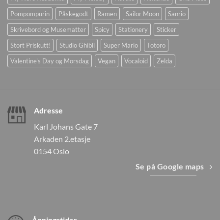
Pompompurin
Påskegodt
Ramen
Sailor Moon
Sanrio
Skrivebord og Musematter
Spicy
Stationery
Sticker
Stort Priskutt!
Studio Ghibli
Super Mario
Totoro
Valentine's Day og Morsdag
Vegan
Vocaloid
Zelda
Adresse
Karl Johans Gate 7
Arkaden 2.etasje
0154 Oslo
Se på Google maps
Åpningstider