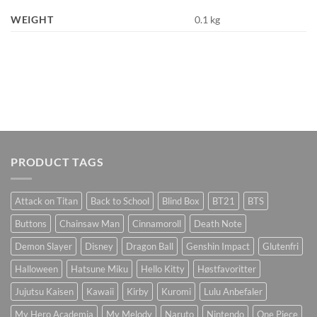
WEIGHT
0.1 kg
PRODUCT TAGS
Attack on Titan
Back to School
Blind Box
BT21
BTS
Buttons
Chainsaw Man
Cinnamoroll
Death Note
Demon Slayer
Disney
Dragon Ball
Genshin Impact
Glutenfri
Halloween
Hatsune Miku
Hello Kitty
Høstfavoritter
Jujutsu Kaisen
Kawaii
Kirby
Kuromi
Lulu Anbefaler
My Hero Academia
My Melody
Naruto
Nintendo
One Piece