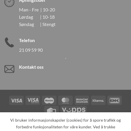
Man - Fre | 10-20
Lørdag | 10-18
Søndag | Stengt
Telefon
21 09 59 90
Kontakt oss
Visa
Visa
Maestro
MasterCard
MasterCard
Klarna
DanK
Electron
2
Credit
Vipps
Card
Vi bruker informasjonskapsler (cookies) for å spore trafikk og
forbedre funksjonaliteten for våre kunder. Ved å trykke
TILBAKEKALLINGER
KONTAKT OSS
OM OSS