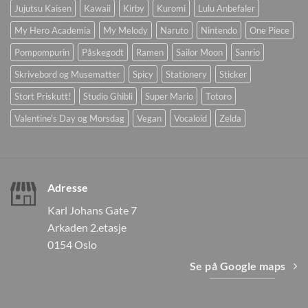
Jujutsu Kaisen
Kawaii
Kirby
Kuromi
Lulu Anbefaler
My Hero Academia
My Melody
Naruto
Nintendo
One Piece
Pompompurin
Påskegodt
Ramen
Sailor Moon
Sanrio
Skrivebord og Musematter
Spicy
Stationery
Sticker
Stort Priskutt!
Studio Ghibli
Super Mario
Totoro
Valentine's Day og Morsdag
Vegan
Vocaloid
Zelda
Adresse
Karl Johans Gate 7
Arkaden 2.etasje
0154 Oslo
Se på Google maps