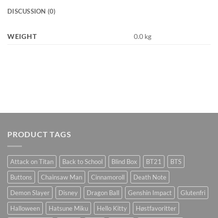
DISCUSSION (0)
WEIGHT
0.0 kg
PRODUCT TAGS
Attack on Titan
Back to School
Blind Box
BT21
BTS
Buttons
Chainsaw Man
Cinnamoroll
Death Note
Demon Slayer
Disney
Dragon Ball
Genshin Impact
Glutenfri
Halloween
Hatsune Miku
Hello Kitty
Høstfavoritter