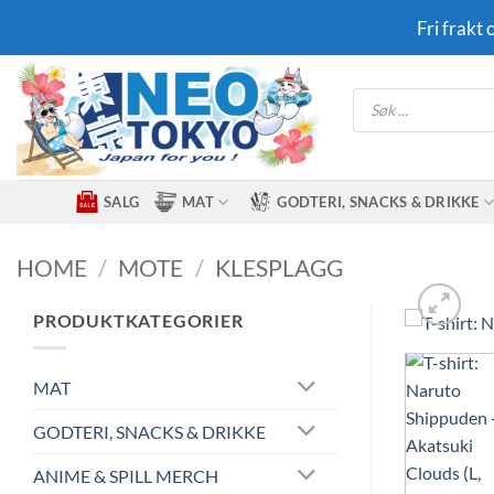
Skip
Fri frakt
to
content
Products
search
SALG
MAT
GODTERI, SNACKS & DRIKKE
HOME
/
MOTE
/
KLESPLAGG
PRODUKTKATEGORIER
MAT
GODTERI, SNACKS & DRIKKE
ANIME & SPILL MERCH