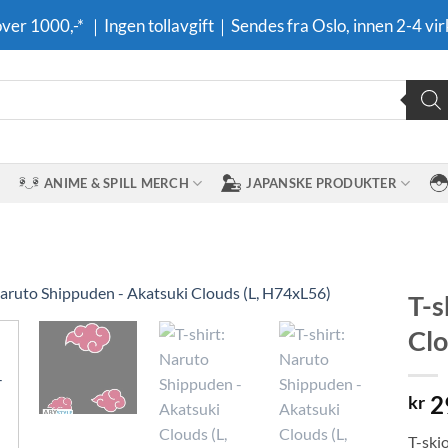
 over 1000,-* ｜Ingen tollavgift｜Sendes fra Oslo, innen 2-4 vir
ANIME & SPILL MERCH
JAPANSKE PRODUKTER
T-s
Clo
Legg til i
ønskeliste
2
kr
T-skj