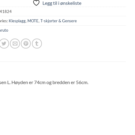
Legg til i ønskeliste
41824
ries:
Klesplagg
,
MOTE
,
T-skjorter & Gensere
ruto
lsen L. Høyden er 74cm og bredden er 56cm.