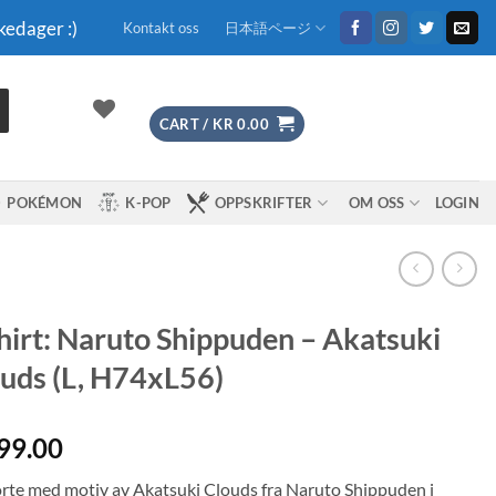
kedager :)
Kontakt oss
日本語ページ
CART /
KR
0.00
POKÉMON
K-POP
OPPSKRIFTER
OM OSS
LOGIN
hirt: Naruto Shippuden – Akatsuki
uds (L, H74xL56)
99.00
orte med motiv av Akatsuki Clouds fra Naruto Shippuden i