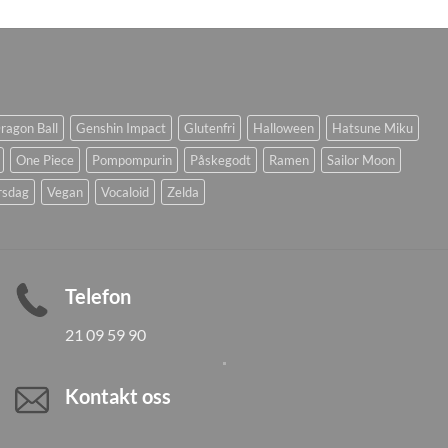
ragon Ball
Genshin Impact
Glutenfri
Halloween
Hatsune Miku
One Piece
Pompompurin
Påskegodt
Ramen
Sailor Moon
rsdag
Vegan
Vocaloid
Zelda
Telefon
21 09 59 90
Kontakt oss