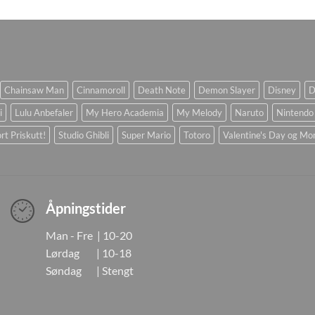
Chainsaw Man
Cinnamoroll
Death Note
Demon Slayer
Disney
D
i
Lulu Anbefaler
My Hero Academia
My Melody
Naruto
Nintendo
rt Priskutt!
Studio Ghibli
Super Mario
Totoro
Valentine's Day og Mo
Åpningstider
Man - Fre | 10-20
Lørdag | 10-18
Søndag | Stengt