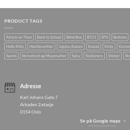
PRODUCT TAGS
Attack on Titan
Back to School
Blind Box
BT21
BTS
Buttons
Hello Kitty
Høstfavoritter
Jujutsu Kaisen
Kawaii
Kirby
Kurom
Sanrio
Skrivebord og Musematter
Spicy
Stationery
Sticker
Sto
Adresse
Karl Johans Gate 7
Arkaden 2.etasje
0154 Oslo
Se på Google maps