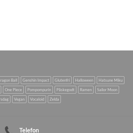
ragon Ball
Genshin Impact
Glutenfri
Halloween
Hatsune Miku
One Piece
Pompompurin
Påskegodt
Ramen
Sailor Moon
rsdag
Vegan
Vocaloid
Zelda
Telefon