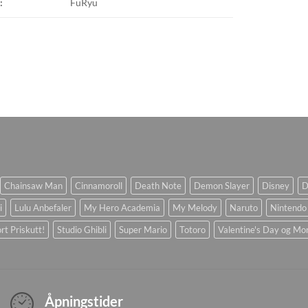
:
FuRyu
Chainsaw Man
Cinnamoroll
Death Note
Demon Slayer
Disney
D
i
Lulu Anbefaler
My Hero Academia
My Melody
Naruto
Nintendo
rt Priskutt!
Studio Ghibli
Super Mario
Totoro
Valentine's Day og Mo
Åpningstider