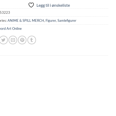
Legg til i ønskeliste
53223
ries:
ANIME & SPILL MERCH
,
Figurer
,
Samlefigurer
ord Art Online