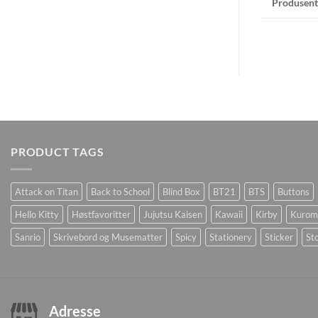
Produsent
PRODUCT TAGS
Attack on Titan
Back to School
Blind Box
BT21
BTS
Buttons
Hello Kitty
Høstfavoritter
Jujutsu Kaisen
Kawaii
Kirby
Kurom
Sanrio
Skrivebord og Musematter
Spicy
Stationery
Sticker
Sto
Adresse