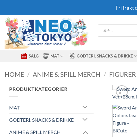
Skip
Fri frakt
to
content
Products
search
SALG
MAT
GODTERI, SNACKS & DRIKKE
HOME
/
ANIME & SPILL MERCH
/
FIGURER
PRODUKTKATEGORIER
MAT
GODTERI, SNACKS & DRIKKE
ANIME & SPILL MERCH