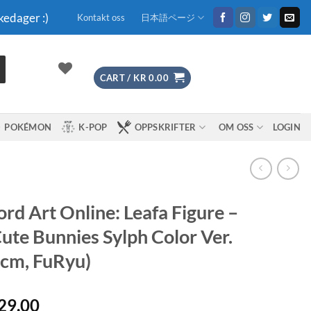
kedager :)
Kontakt oss
日本語ページ
CART /
KR
0.00
POKÉMON
K-POP
OPPSKRIFTER
OM OSS
LOGIN
rd Art Online: Leafa Figure –
ute Bunnies Sylph Color Ver.
cm, FuRyu)
29.00