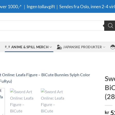
 over 1000,-* ｜Ingen tollavgift｜Sendes fra Oslo, innen 2-4 vir
ANIME & SPILL MERCH
JAPANSKE PRODUKTER
Swo
BiC
Legg til i
ønskeliste
(28
5
kr