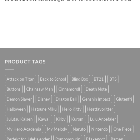
PRODUCT TAGS
Attack on Titan
Back to School
Blind Box
BT21
BTS
Buttons
Chainsaw Man
Cinnamoroll
Death Note
Demon Slayer
Disney
Dragon Ball
Genshin Impact
Glutenfri
Halloween
Hatsune Miku
Hello Kitty
Høstfavoritter
Jujutsu Kaisen
Kawaii
Kirby
Kuromi
Lulu Anbefaler
My Hero Academia
My Melody
Naruto
Nintendo
One Piece
Perfekt for Julekalender
Pompompurin
Påskegodt
Ramen