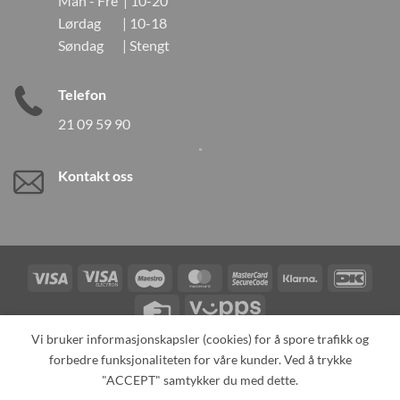
Man - Fre | 10-20
Lørdag | 10-18
Søndag | Stengt
Telefon
21 09 59 90
Kontakt oss
Visa
Visa
Maestro
MasterCard
MasterCard
Klarna
DanK
Electron
2
Credit
Vipps
Card
Vi bruker informasjonskapsler (cookies) for å spore trafikk og
forbedre funksjonaliteten for våre kunder. Ved å trykke
TILBAKEKALLINGER
KONTAKT OSS
OM OSS
SPESIALBESTILLING
MIN KONTO
ALL PRODUCTS
"ACCEPT" samtykker du med dette.