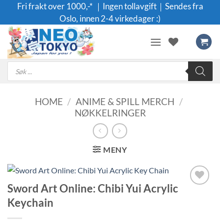
Skip
Fri frakt over 1000,-* ｜Ingen tollavgift｜Sendes fra
to
Oslo, innen 2-4 virkedager :)
content
Products
search
HOME
/
ANIME & SPILL MERCH
/
NØKKELRINGER
MENY
Sword Art Online: Chibi Yui Acrylic
Legg til i
Keychain
ønskeliste