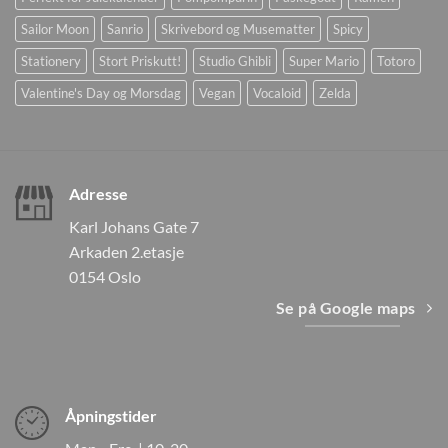
Sailor Moon
Sanrio
Skrivebord og Musematter
Spicy
Stationery
Stort Priskutt!
Studio Ghibli
Super Mario
Totoro
Valentine's Day og Morsdag
Vegan
Vocaloid
Zelda
Adresse
Karl Johans Gate 7
Arkaden 2.etasje
0154 Oslo
Se på Google maps
Åpningstider