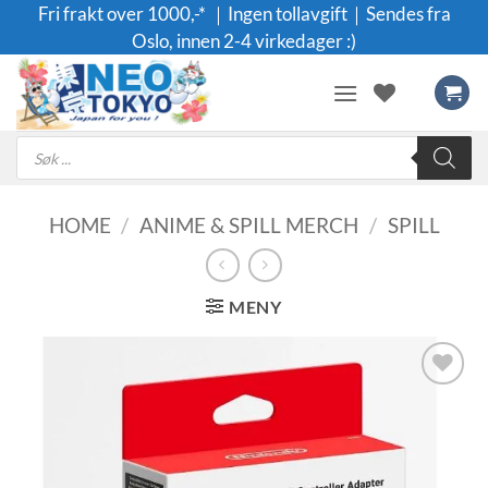
Skip
Fri frakt over 1000,-* ｜Ingen tollavgift｜Sendes fra
to
Oslo, innen 2-4 virkedager :)
content
Products
search
HOME
/
ANIME & SPILL MERCH
/
SPILL
MENY
Legg til i
ønskeliste