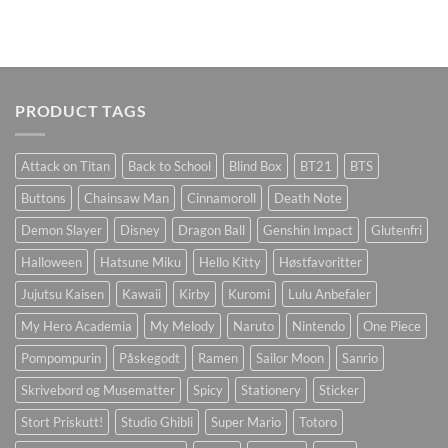
PRODUCT TAGS
Attack on Titan
Back to School
Blind Box
BT21
BTS
Buttons
Chainsaw Man
Cinnamoroll
Death Note
Demon Slayer
Disney
Dragon Ball
Genshin Impact
Glutenfri
Halloween
Hatsune Miku
Hello Kitty
Høstfavoritter
Jujutsu Kaisen
Kawaii
Kirby
Kuromi
Lulu Anbefaler
My Hero Academia
My Melody
Naruto
Nintendo
One Piece
Pompompurin
Påskegodt
Ramen
Sailor Moon
Sanrio
Skrivebord og Musematter
Spicy
Stationery
Sticker
Stort Priskutt!
Studio Ghibli
Super Mario
Totoro