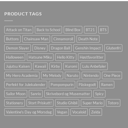
PRODUCT TAGS
Attack on Titan
Back to School
Blind Box
BT21
BTS
Buttons
Chainsaw Man
Cinnamoroll
Death Note
Demon Slayer
Disney
Dragon Ball
Genshin Impact
Glutenfri
Halloween
Hatsune Miku
Hello Kitty
Høstfavoritter
Jujutsu Kaisen
Kawaii
Kirby
Kuromi
Lulu Anbefaler
My Hero Academia
My Melody
Naruto
Nintendo
One Piece
Perfekt for Julekalender
Pompompurin
Påskegodt
Ramen
Sailor Moon
Sanrio
Skrivebord og Musematter
Spicy
Stationery
Stort Priskutt!
Studio Ghibli
Super Mario
Totoro
Valentine's Day og Morsdag
Vegan
Vocaloid
Zelda