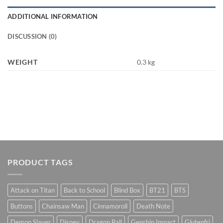
ADDITIONAL INFORMATION
DISCUSSION (0)
WEIGHT
0.3 kg
PRODUCT TAGS
Attack on Titan
Back to School
Blind Box
BT21
BTS
Buttons
Chainsaw Man
Cinnamoroll
Death Note
Demon Slayer
Disney
Dragon Ball
Genshin Impact
Glutenfri