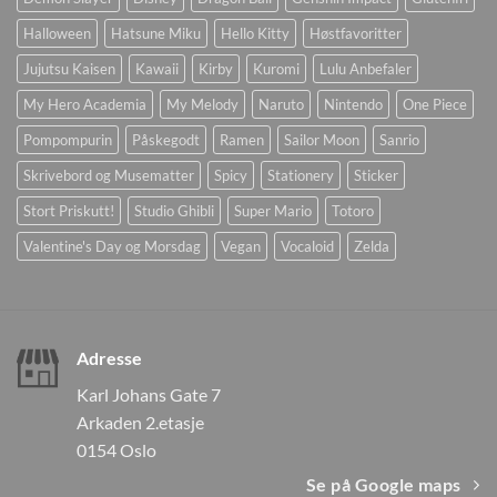
Halloween
Hatsune Miku
Hello Kitty
Høstfavoritter
Jujutsu Kaisen
Kawaii
Kirby
Kuromi
Lulu Anbefaler
My Hero Academia
My Melody
Naruto
Nintendo
One Piece
Pompompurin
Påskegodt
Ramen
Sailor Moon
Sanrio
Skrivebord og Musematter
Spicy
Stationery
Sticker
Stort Priskutt!
Studio Ghibli
Super Mario
Totoro
Valentine's Day og Morsdag
Vegan
Vocaloid
Zelda
Adresse
Karl Johans Gate 7
Arkaden 2.etasje
0154 Oslo
Se på Google maps