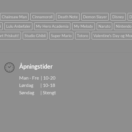
Chainsaw Man
Cinnamoroll
Death Note
Demon Slayer
Disney
D
i
Lulu Anbefaler
My Hero Academia
My Melody
Naruto
Nintendo
rt Priskutt!
Studio Ghibli
Super Mario
Totoro
Valentine's Day og Mo
Åpningstider
Man - Fre | 10-20
Lørdag | 10-18
Søndag | Stengt