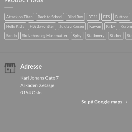
PRODUCT TAGS
Attack on Titan
Back to School
Blind Box
BT21
BTS
Buttons
Hello Kitty
Høstfavoritter
Jujutsu Kaisen
Kawaii
Kirby
Kurom
Sanrio
Skrivebord og Musematter
Spicy
Stationery
Sticker
Sto
Adresse
Karl Johans Gate 7
Arkaden 2.etasje
0154 Oslo
Se på Google maps