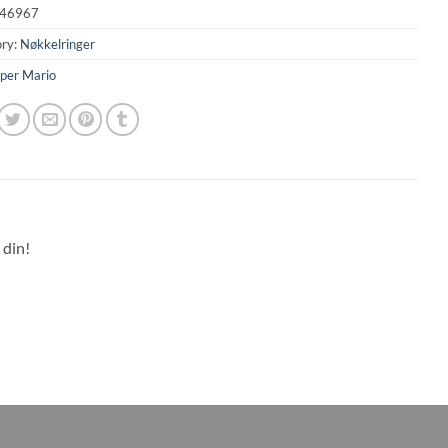
46967
ry:
Nøkkelringer
per Mario
 din!