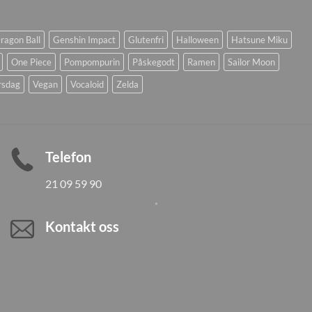
ragon Ball
Genshin Impact
Glutenfri
Halloween
Hatsune Miku
One Piece
Pompompurin
Påskegodt
Ramen
Sailor Moon
rsdag
Vegan
Vocaloid
Zelda
Telefon
21 09 59 90
Kontakt oss