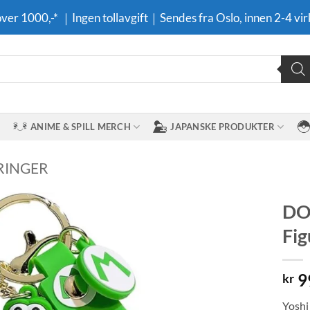
 over 1000,-* ｜Ingen tollavgift｜Sendes fra Oslo, innen 2-4 vir
ANIME & SPILL MERCH
JAPANSKE PRODUKTER
RINGER
DON
Fig
Legg til i
ønskeliste
9
kr
Yoshi