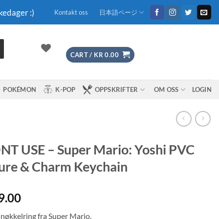
kedager :)
Kontakt oss
日本語ページ
CART /
KR
0.00
POKÉMON
K-POP
OPPSKRIFTER
OM OSS
LOGIN
T USE – Super Mario: Yoshi PVC
ure & Charm Keychain
9.00
 nøkkelring fra Super Mario.