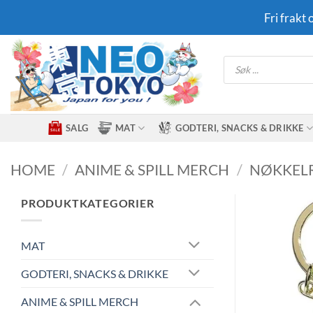
Skip
Fri frakt
to
content
Products
search
SALG
MAT
GODTERI, SNACKS & DRIKKE
HOME
/
ANIME & SPILL MERCH
/
NØKKEL
PRODUKTKATEGORIER
MAT
GODTERI, SNACKS & DRIKKE
ANIME & SPILL MERCH