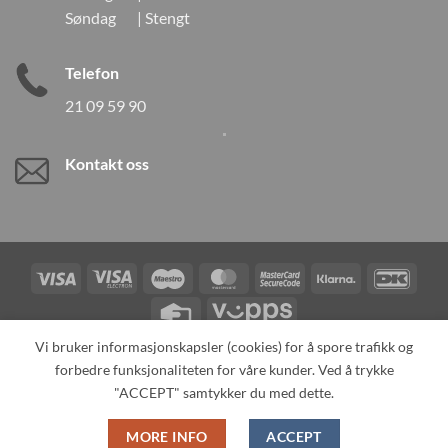
Søndag | Stengt
Telefon
21 09 59 90
Kontakt oss
Visa
Visa
Maestro
MasterCard
MasterCard
Klarna
DanK
Electron
2
Credit
Vipps
Card
Vi bruker informasjonskapsler (cookies) for å spore trafikk og
forbedre funksjonaliteten for våre kunder. Ved å trykke
TILBAKEKALLINGER
KONTAKT OSS
OM OSS
SPESIALBESTILLING
MIN KONTO
ALL PRODUCTS
"ACCEPT" samtykker du med dette.
Copyright 2026 ©
Neo Tokyo by Neo Tokyo Norway AS -With Love
MORE INFO
ACCEPT
from Japan-