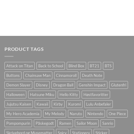
PRODUCT TAGS
Attack on Titan
Back to School
Blind Box
BT21
BTS
Buttons
Chainsaw Man
Cinnamoroll
Death Note
Demon Slayer
Disney
Dragon Ball
Genshin Impact
Glutenfri
Halloween
Hatsune Miku
Hello Kitty
Høstfavoritter
Jujutsu Kaisen
Kawaii
Kirby
Kuromi
Lulu Anbefaler
My Hero Academia
My Melody
Naruto
Nintendo
One Piece
Pompompurin
Påskegodt
Ramen
Sailor Moon
Sanrio
Skrivebord og Musematter
Spicy
Stationery
Sticker