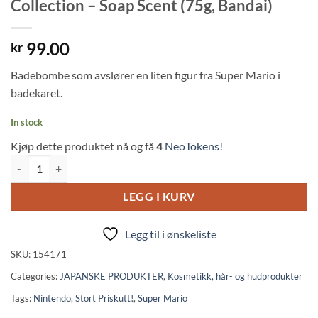
Collection – Soap Scent (75g, Bandai)
99.00
kr
Badebombe som avslører en liten figur fra Super Mario i
badekaret.
In stock
Kjøp dette produktet nå og få
4
NeoTokens!
Super Mario: Wonder Bath Bomb Figure Collection - Soap Scent (75g, 
LEGG I KURV
Legg til i ønskeliste
SKU:
154171
Categories:
JAPANSKE PRODUKTER
,
Kosmetikk, hår- og hudprodukter
Tags:
Nintendo
,
Stort Priskutt!
,
Super Mario