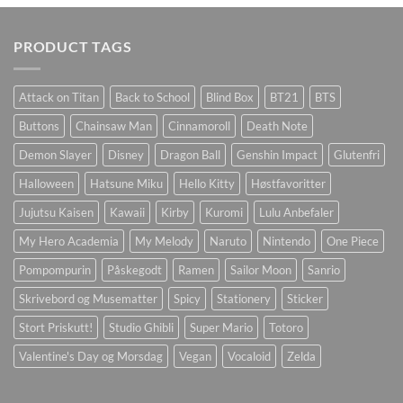
PRODUCT TAGS
Attack on Titan
Back to School
Blind Box
BT21
BTS
Buttons
Chainsaw Man
Cinnamoroll
Death Note
Demon Slayer
Disney
Dragon Ball
Genshin Impact
Glutenfri
Halloween
Hatsune Miku
Hello Kitty
Høstfavoritter
Jujutsu Kaisen
Kawaii
Kirby
Kuromi
Lulu Anbefaler
My Hero Academia
My Melody
Naruto
Nintendo
One Piece
Pompompurin
Påskegodt
Ramen
Sailor Moon
Sanrio
Skrivebord og Musematter
Spicy
Stationery
Sticker
Stort Priskutt!
Studio Ghibli
Super Mario
Totoro
Valentine's Day og Morsdag
Vegan
Vocaloid
Zelda