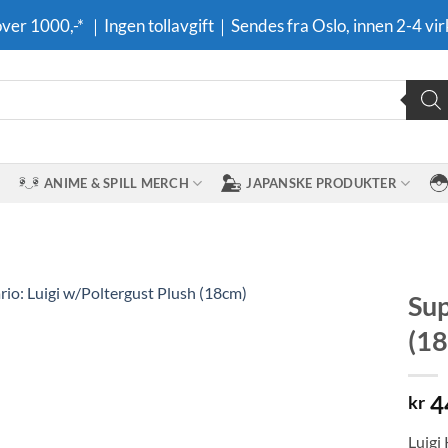
 over 1000,-* ｜Ingen tollavgift｜Sendes fra Oslo, innen 2-4 vir
ANIME & SPILL MERCH
JAPANSKE PRODUKTER
Sup
(1
Legg til i
ønskeliste
4
kr
Luigi