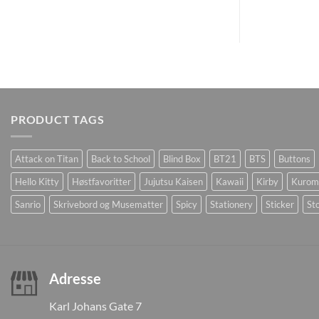
PRODUCT TAGS
Attack on Titan
Back to School
Blind Box
BT21
BTS
Buttons
Hello Kitty
Høstfavoritter
Jujutsu Kaisen
Kawaii
Kirby
Kurom
Sanrio
Skrivebord og Musematter
Spicy
Stationery
Sticker
Sto
Adresse
Karl Johans Gate 7