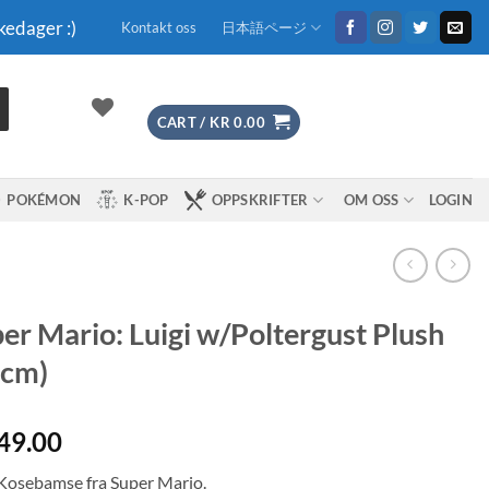
kedager :)
Kontakt oss
日本語ページ
CART /
KR
0.00
POKÉMON
K-POP
OPPSKRIFTER
OM OSS
LOGIN
er Mario: Luigi w/Poltergust Plush
8cm)
49.00
 Kosebamse fra Super Mario.