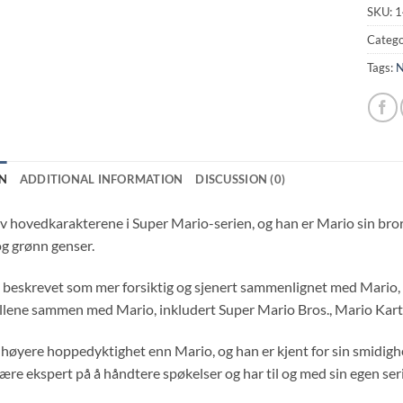
SKU:
1
Catego
Tags:
N
N
ADDITIONAL INFORMATION
DISCUSSION (0)
av hovedkarakterene i Super Mario-serien, og han er Mario sin bror
og grønn genser.
te beskrevet som mer forsiktig og sjenert sammenlignet med Mario, 
illene sammen med Mario, inkludert Super Mario Bros., Mario Kart
 høyere hoppedyktighet enn Mario, og han er kjent for sin smidighet
være ekspert på å håndtere spøkelser og har til og med sin egen seri