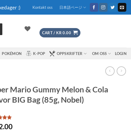
kedager :)
Kontakt oss
日本語ページ
CART /
KR
0.00
POKÉMON
K-POP
OPPSKRIFTER
OM OSS
LOGIN
per Mario Gummy Melon & Cola
vor BIG Bag (85g, Nobel)
d
5
2.00
f 5