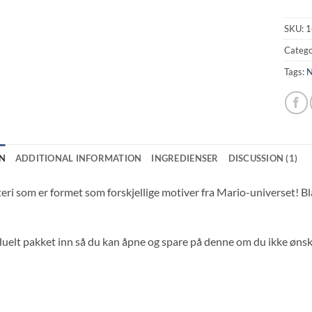
SKU:
1
Catego
Tags:
N
N
ADDITIONAL INFORMATION
INGREDIENSER
DISCUSSION (1)
i som er formet som forskjellige motiver fra Mario-universet! Blan
vduelt pakket inn så du kan åpne og spare på denne om du ikke ønsk