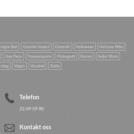
ragon Ball
Genshin Impact
Glutenfri
Halloween
Hatsune Miku
One Piece
Pompompurin
Påskegodt
Ramen
Sailor Moon
rsdag
Vegan
Vocaloid
Zelda
Telefon
21 09 59 90
Kontakt oss