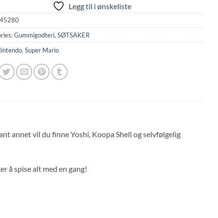
Legg til i ønskeliste
45280
ries:
Gummigodteri
,
SØTSAKER
intendo
,
Super Mario
t annet vil du finne Yoshi, Koopa Shell og selvfølgelig
er å spise alt med en gang!