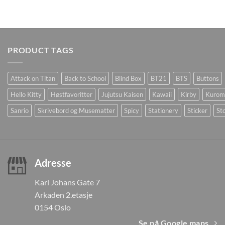
PRODUCT TAGS
Attack on Titan
Back to School
Blind Box
BT21
BTS
Buttons
Hello Kitty
Høstfavoritter
Jujutsu Kaisen
Kawaii
Kirby
Kurom
Sanrio
Skrivebord og Musematter
Spicy
Stationery
Sticker
Sto
Adresse
Karl Johans Gate 7
Arkaden 2.etasje
0154 Oslo
Se på Google maps