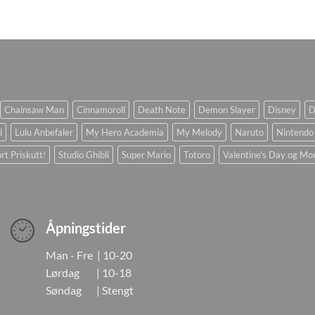
Chainsaw Man
Cinnamoroll
Death Note
Demon Slayer
Disney
D
i
Lulu Anbefaler
My Hero Academia
My Melody
Naruto
Nintendo
rt Priskutt!
Studio Ghibli
Super Mario
Totoro
Valentine's Day og Mo
Åpningstider
Man - Fre | 10-20
Lørdag | 10-18
Søndag | Stengt