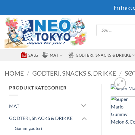
Skip
Fri frakt
to
content
Products
search
SALG
MAT
GODTERI, SNACKS & DRIKKE
HOME
/
GODTERI, SNACKS & DRIKKE
/
SØ
PRODUKTKATEGORIER
MAT
GODTERI, SNACKS & DRIKKE
Gummigodteri